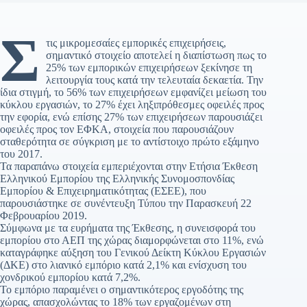
Σ
τις μικρομεσαίες εμπορικές επιχειρήσεις,
σημαντικό στοιχείο αποτελεί η διαπίστωση πως το
25% των εμπορικών επιχειρήσεων ξεκίνησε τη
λειτουργία τους κατά την τελευταία δεκαετία. Την
ίδια στιγμή, το 56% των επιχειρήσεων εμφανίζει μείωση του
κύκλου εργασιών, το 27% έχει ληξιπρόθεσμες οφειλές προς
την εφορία, ενώ επίσης 27% των επιχειρήσεων παρουσιάζει
οφειλές προς τον ΕΦΚΑ, στοιχεία που παρουσιάζουν
σταθερότητα σε σύγκριση με το αντίστοιχο πρώτο εξάμηνο
του 2017.
Τα παραπάνω στοιχεία εμπεριέχονται στην Ετήσια Έκθεση
Ελληνικού Εμπορίου της Ελληνικής Συνομοσπονδίας
Εμπορίου & Επιχειρηματικότητας (EΣΕΕ), που
παρουσιάστηκε σε συνέντευξη Τύπου την Παρασκευή 22
Φεβρουαρίου 2019.
Σύμφωνα με τα ευρήματα της Έκθεσης, η συνεισφορά του
εμπορίου στο ΑΕΠ της χώρας διαμορφώνεται στο 11%, ενώ
καταγράφηκε αύξηση του Γενικού Δείκτη Κύκλου Εργασιών
(ΔΚΕ) στο λιανικό εμπόριο κατά 2,1% και ενίσχυση του
χονδρικού εμπορίου κατά 7,2%.
Το εμπόριο παραμένει ο σημαντικότερος εργοδότης της
χώρας, απασχολώντας το 18% των εργαζομένων στη