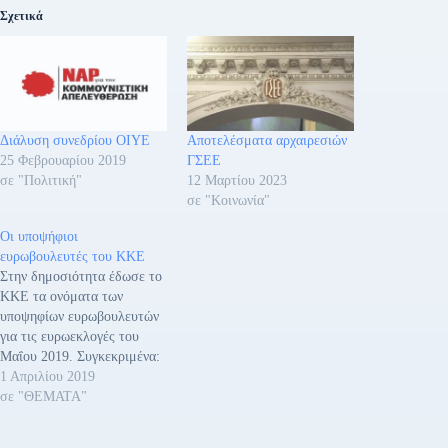
Σχετικά
Διάλυση συνεδρίου ΟΙΥΕ
Αποτελέσματα αρχαιρεσιών
25 Φεβρουαρίου 2019
ΓΣΕΕ
σε "Πολιτική"
12 Μαρτίου 2023
σε "Κοινωνία"
Οι υποψήφιοι
ευρωβουλευτές του ΚΚΕ
Στην δημοσιότητα έδωσε το
ΚΚΕ τα ονόματα των
υποψηφίων ευρωβουλευτών
για τις ευρωεκλογές του
Μαΐου 2019. Συγκεκριμένα:
1. ΑΓΓΕΛΟΥ ΓΙΑΝΝΗΣ 57
1 Απριλίου 2019
ετών γεννήθηκε στην Αθήνα.
σε "ΘΕΜΑΤΑ"
Αποφοίτησε από τη
Στρατιωτική Σχολή