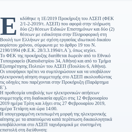
Ε
κδόθηκε η 1Ε/2019 Προκήρυξη του ΑΣΕΠ (ΦΕΚ
2/1-2-2019/τ. ΑΣΕΠ) που αφορά στην πλήρωση
δύο (2) θέσεων Ειδικών Επιστημόνων και δύο (2)
θέσεων με ειδικότητα στην Πληροφορική στη
Βουλή των Ελλήνων με σχέση εργασίας ιδιωτικού δικαίου
αορίστου χρόνου, σύμφωνα με το άρθρο 19 του Ν.
2190/1994 (Φ.Ε.Κ. 28/3.3.1994/τ.Α΄), όπως ισχύει.
Το ΦΕΚ της προκήρυξης διατίθεται δωρεάν από το Εθνικό
Τυπογραφείο (Καποδιστρίου 34, Αθήνα) και από το Τμήμα
Εξυπηρέτησης Πολιτών του ΑΣΕΠ (Πουλίου 6, Αθήνα).
Οι υποψήφιοι πρέπει να συμπληρώσουν και να υποβάλουν
ηλεκτρονική αίτηση συμμετοχής στο ΑΣΕΠ ακολουθώντας
τις οδηγίες που παρέχονται στην Προκήρυξη (Παράρτημα
Ε΄).
Η προθεσμία υποβολής των ηλεκτρονικών αιτήσεων
συμμετοχής στη διαδικασία αρχίζει στις 12 Φεβρουαρίου
2019 ημέρα Τρίτη και λήγει στις 27 Φεβρουαρίου 2019,
ημέρα Τετάρτη και ώρα 14:00.
Η υπογεγραμμένη εκτυπωμένη μορφή της ηλεκτρονικής
αίτησης με τα απαιτούμενα κατά περίπτωση δικαιολογητικά
υποβάλλονται στο ΑΣΕΠ ταχυδρομικά με συστημένη
επιστολή στη διεύθυνση: