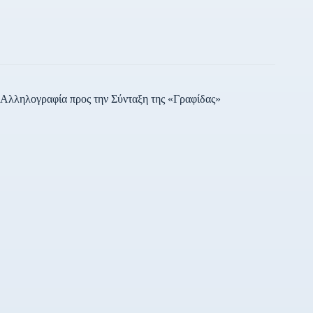
για την πλήρωση τριάντα έξι
(36) θέσεων του κλάδου ΠΕ
ΠΛΗΡΟΦΟΡΙΚΗΣ χωρίς
νέα προκήρυξη και χωρίς…
Αλληλογραφία προς την Σύνταξη της «Γραφίδας»