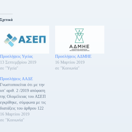
Σχετικά
Προσλήψεις Υγείας
Προσλήψεις ΑΔΜΗΕ
13 Σεπτεμβρίου 2019
16 Μαρτίου 2019
σε "Υγεία"
σε "Κοινωνία"
Προσλήψεις ΑΑΔΕ
Γνωστοποιείται ότι με την
υπ’ αριθ. 2 /2019 απόφαση
της Ολομέλειας του ΑΣΕΠ
εγκρίθηκε, σύμφωνα με τις
διατάξεις του άρθρου 122
του ν. 4537/2018 (ΦΕΚ 84/
16 Μαρτίου 2019
Α/15-5-2018), το αίτημα της
σε "Κοινωνία"
Ανεξάρτητης Αρχής
Δημοσίων Εσόδων (ΑΑΔΕ)