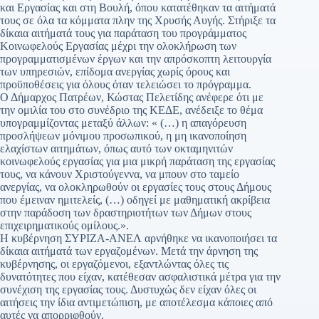
και Εργασίας και στη Βουλή, όπου κατατέθηκαν τα αιτήματά
τους σε όλα τα κόμματα πλην της Χρυσής Αυγής. Στήριξε τα
δίκαια αιτήματά τους για παράταση του προγράμματος
Κοινωφελούς Εργασίας μέχρι την ολοκλήρωση των
προγραμματισμένων έργων και την απρόσκοπτη λειτουργία
των υπηρεσιών, επίδομα ανεργίας χωρίς όρους και
προϋποθέσεις για όλους όταν τελειώσει το πρόγραμμα.
Ο Δήμαρχος Πατρέων, Κώστας Πελετίδης ανέφερε ότι με
την ομιλία του στο συνέδριο της ΚΕΔΕ, ανέδειξε το θέμα
υπογραμμίζοντας μεταξύ άλλων: « (…) η απαγόρευση
προσλήψεων μόνιμου προσωπικού, η μη ικανοποίηση
ελαχίστων αιτημάτων, όπως αυτό των οκταμηνιτών
κοινωφελούς εργασίας για μια μικρή παράταση της εργασίας
τους, να κάνουν Χριστούγεννα, να μπουν στο ταμείο
ανεργίας, να ολοκληρωθούν οι εργασίες τους στους Δήμους
που έμειναν ημιτελείς, (…) οδηγεί με μαθηματική ακρίβεια
στην παράδοση των δραστηριοτήτων των Δήμων στους
επιχειρηματικούς ομίλους.».
Η κυβέρνηση ΣΥΡΙΖΑ-ΑΝΕΛ αρνήθηκε να ικανοποιήσει τα
δίκαια αιτήματά των εργαζομένων. Μετά την άρνηση της
κυβέρνησης, οι εργαζόμενοι, εξαντλώντας όλες τις
δυνατότητες που είχαν, κατέθεσαν ασφαλιστικά μέτρα για την
συνέχιση της εργασίας τους. Δυστυχώς δεν είχαν όλες οι
αιτήσεις την ίδια αντιμετώπιση, με αποτέλεσμα κάποιες από
αυτές να απορριφθούν.