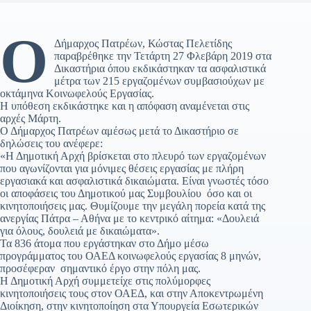
Ο
Δήμαρχος Πατρέων, Κώστας Πελετίδης
παραβρέθηκε την Τετάρτη 27 Φλεβάρη 2019 στα
Δικαστήρια όπου εκδικάστηκαν τα ασφαλιστικά
μέτρα των 215 εργαζομένων συμβασιούχων με
οκτάμηνα Κοινωφελούς Εργασίας.
Η υπόθεση εκδικάστηκε και η απόφαση αναμένεται στις
αρχές Μάρτη.
Ο Δήμαρχος Πατρέων αμέσως μετά το Δικαστήριο σε
δηλώσεις του ανέφερε:
«Η Δημοτική Αρχή βρίσκεται στο πλευρό των εργαζομένων
που αγωνίζονται για μόνιμες θέσεις εργασίας με πλήρη
εργασιακά και ασφαλιστικά δικαιώματα. Είναι γνωστές τόσο
οι αποφάσεις του Δημοτικού μας Συμβουλίου όσο και οι
κινητοποιήσεις μας. Θυμίζουμε την μεγάλη πορεία κατά της
ανεργίας Πάτρα – Αθήνα με το κεντρικό αίτημα: «Δουλειά
για όλους, δουλειά με δικαιώματα».
Τα 836 άτομα που εργάστηκαν στο Δήμο μέσω
προγράμματος του ΟΑΕΔ κοινωφελούς εργασίας 8 μηνών,
προσέφεραν σημαντικό έργο στην πόλη μας.
Η Δημοτική Αρχή συμμετείχε στις πολύμορφες
κινητοποιήσεις τους στον ΟΑΕΔ, και στην Αποκεντρωμένη
Διοίκηση, στην κινητοποίηση στα Υπουργεία Εσωτερικών