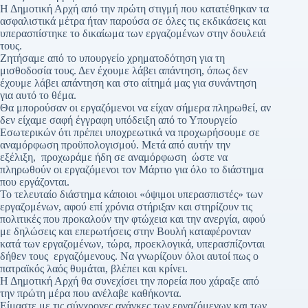
Η Δημοτική Αρχή από την πρώτη στιγμή που κατατέθηκαν τα
ασφαλιστικά μέτρα ήταν παρούσα σε όλες τις εκδικάσεις και
υπερασπίστηκε το δικαίωμα των εργαζομένων στην δουλειά
τους.
Ζητήσαμε από το υπουργείο χρηματοδότηση για τη
μισθοδοσία τους. Δεν έχουμε λάβει απάντηση, όπως δεν
έχουμε λάβει απάντηση και στο αίτημά μας για συνάντηση
για αυτό το θέμα.
Θα μπορούσαν οι εργαζόμενοι να είχαν σήμερα πληρωθεί, αν
δεν είχαμε σαφή έγγραφη υπόδειξη από το Υπουργείο
Εσωτερικών ότι πρέπει υποχρεωτικά να προχωρήσουμε σε
αναμόρφωση προϋπολογισμού. Μετά από αυτήν την
εξέλιξη, προχωράμε ήδη σε αναμόρφωση ώστε να
πληρωθούν οι εργαζόμενοι τον Μάρτιο για όλο το διάστημα
που εργάζονται.
Το τελευταίο διάστημα κάποιοι «όψιμοι υπερασπιστές» των
εργαζομένων, αφού επί χρόνια στήριξαν και στηρίζουν τις
πολιτικές που προκαλούν την φτώχεια και την ανεργία, αφού
με δηλώσεις και επερωτήσεις στην Βουλή καταφέρονταν
κατά των εργαζομένων, τώρα, προεκλογικά, υπερασπίζονται
δήθεν τους εργαζόμενους. Να γνωρίζουν όλοι αυτοί πως ο
πατραϊκός λαός θυμάται, βλέπει και κρίνει.
Η Δημοτική Αρχή θα συνεχίσει την πορεία που χάραξε από
την πρώτη μέρα που ανέλαβε καθήκοντα.
Είμαστε με τις σύγχρονες ανάγκες των εργαζόμενων και των