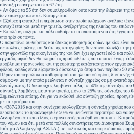
σύνταξη επανέρχεται στα 67 έτη.
• Αν όμως τα 55 έτη δεν συμπληρωθούν ούτε κατά την διάρκεια της τρ
δεν επανέρχεται ποτέ. Καταργείται!
• Εξαίρεση αποτελεί η περίπτωση στην οποία υπάρχουν ανήλικα τέκν
συνεχίζεται και μετά την τριετία, ανεξαρτήτως της ηλικίας του επιζών
• Επιπλέον, αύξησε και πάλι αυθαίρετα τα απαιτούμενου έτη έγγαμου 
από τρία σε πέντε.
Ο παραπάνω αυθαίρετος και άδικος καθορισμός ορίων ηλικίας είναι π
σε πολίτες πρώτης και δεύτερης κατηγορίας, δεν συνυπολογίζει την
στην φροντίδα της οικογένειάς της και δεν έχει εργαστεί εδώ και πολλ
εργασία, αφού δεν θα πληροί τις προϋποθέσεις που απαιτεί ένας μέσ
πρόβλημα της ανεργίας και της ευρύτερης κατάστασης στον εργασια
φύλου, καθώς είναι εξαιρετικά δύσκολο για άτομα των περίπου 50 ετ
Πέραν του περίπλοκου καθορισμού του ηλικιακού ορίου, δυσμενής είν
σύμφωνα με την οποία μειώνεται η σύνταξη χηρείας σε μη ανεκτά όρι
Συντάγματος. Ο δικαιούχος λαμβάνει μόλις το 50% της σύνταξης του θ
σύνταξη, λαμβάνει, μετά την τριετία, μόνο το 25% της σύνταξης του 
Σημειώνεται επίσης, ότι για να εκδοθεί μία σύνταξη χηρείας, προηγε
με τα κριτήρια του
ν. 4387/2016 και στην συνέχεια υπολογίζεται η σύνταξη χηρείας που
περιπτώσεις το προαναφερθέν 50% να μειώνεται περαιτέρω και να αγγ
Δεδομένου ότι και ο ίδιος ο εμπνευστής του άρθρου αυτού κ. Κατρο
του νόμου και ότι, μετά από πολλές συναντήσεις του Διοικητικού 
Ισότητα Αλληλεγγύη( ΑΞ.Ι.Α.) με πολιτικούς και υπηρεσιακούς παρά
Κοινωνικών Ασφαλίσεων κ. Πετρόπουλος, αναγνωρίζοντας την αδικία