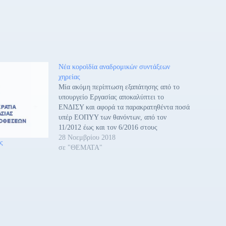
Νέα κοροϊδία αναδρομικών συντάξεων
χηρείας
Μία ακόμη περίπτωση εξαπάτησης από το
υπουργείο Εργασίας αποκαλύπτει το
ΕΝΔΙΣΥ και αφορά τα παρακρατηθέντα ποσά
υπέρ ΕΟΠΥΥ των θανόντων, από τον
11/2012 έως και τον 6/2016 στους
δικαιούχους χήρες, χήρους, ανήλικα τέκνα,
28 Νοεμβρίου 2018
ς
καθώς και στους κληρονόμους αυτών. Την
σε "ΘΕΜΑΤΑ"
ίδια ώρα που η κυβέρνηση με την άρνηση της
να καταβάλει…