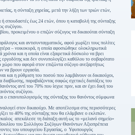
ιετίας, η σύνταξη χηρείας, μετά την λήξη των τριών ετών,
α ή σπουδαστές έως 24 ετών, όπου η καταβολή της σύνταξης
τος συζύγου.
βίου, προκειμένου ο επιζών σύζυγος να δικαιούται σύνταξη
αράλογος και αντισυνταγματικός, αφού χωρίζει τους πολίτες
 μητέρα – νοικοκυρά, η οποία αφοσιώθηκε ολοκληρωτικά
ά χρόνια και η οποία είναι εξαιρετικά δύσκολο να βρει
ος εργοδότης και δεν συνυπολογίζει καθόλου το σοβαρότατο
κό χώρο που αφορά στον επιζώντα σύζυγο ανεξαρτήτως
ών να βρουν εργασία.
αι και η ρύθμιση του ποσού που λαμβάνουν οι δικαιούχοι,
α διαβίωσης, παραβιάζοντας σαφώς σχετικές διατάξεις του
ανόντος αντί του 70% που ίσχυε πριν, και αν έχει δική του
θανόντος συζύγου.
ίται ο επανυπολογισμός της σύνταξης του θανόντος σύμφωνα
 αναλογεί στον δικαιούχο. Με αποτέλεσμα στις περισσότερες
ίζει το 40% της σύνταξης που θα ελάμβανε ο εκλιπών.
ύγκαλος απεκάλεσε τη διάταξη αυτή ως το «μελανό σημείο»
Συμβουλίου του Συλλόγου Συζύγων Θανόντων Αξιοπρέπεια
γοντες του υπουργείου Εργασίας, ο Υφυπουργός
, δεσμεύθηκε για την άμεση νομοθετική ρύθμιση του