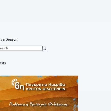
ive Search
o
sults
osts