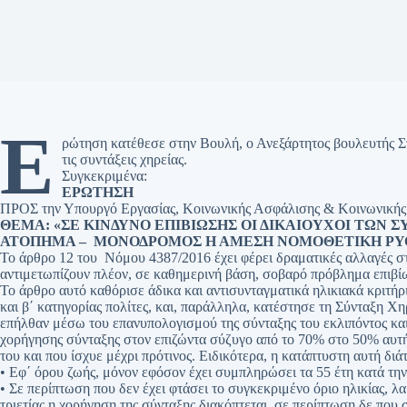
Ε
ρώτηση κατέθεσε στην Βουλή, ο Ανεξάρτητος βουλευτής Σ
τις συντάξεις χηρείας.
Συγκεκριμένα:
ΕΡΩΤΗΣΗ
ΠΡΟΣ την Υπουργό Εργασίας, Κοινωνικής Ασφάλισης & Κοινωνικής
ΘΕΜΑ: «ΣΕ ΚΙΝΔΥΝΟ ΕΠΙΒΙΩΣΗΣ ΟΙ ΔΙΚΑΙΟΥΧΟΙ ΤΩΝ 
ΑΤΟΠΗΜΑ – ΜΟΝΟΔΡΟΜΟΣ Η ΑΜΕΣΗ ΝΟΜΟΘΕΤΙΚΗ ΡΥ
Το άρθρο 12 του Νόμου 4387/2016 έχει φέρει δραματικές αλλαγές στι
αντιμετωπίζουν πλέον, σε καθημερινή βάση, σοβαρό πρόβλημα επιβ
Το άρθρο αυτό καθόρισε άδικα και αντισυνταγματικά ηλικιακά κριτήρι
και β΄ κατηγορίας πολίτες, και, παράλληλα, κατέστησε τη Σύνταξη Χ
επήλθαν μέσω του επανυπολογισμού της σύνταξης του εκλιπόντος και
χορήγησης σύνταξης στον επιζώντα σύζυγο από το 70% στο 50% αυτής
του και που ίσχυε μέχρι πρότινος. Ειδικότερα, η κατάπτυστη αυτή δι
• Εφ΄ όρου ζωής, μόνον εφόσον έχει συμπληρώσει τα 55 έτη κατά την
• Σε περίπτωση που δεν έχει φτάσει το συγκεκριμένο όριο ηλικίας, λα
τριετίας η χορήγηση της σύνταξης διακόπτεται, σε περίπτωση δε που 