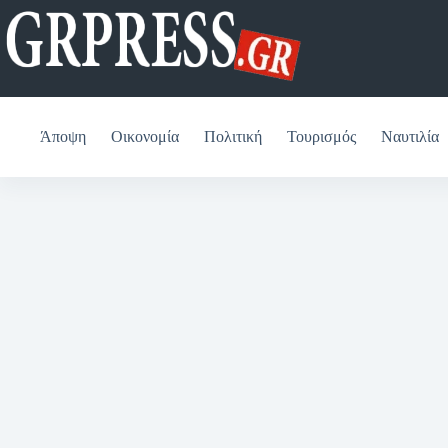
Μετάβαση
στο
περιεχόμενο
Άποψη
Οικονομία
Πολιτική
Τουρισμός
Ναυτιλία