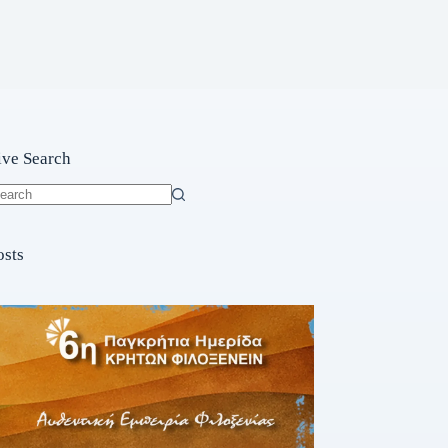
ive Search
o
sults
osts