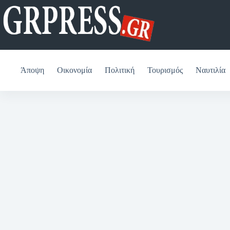
Μετάβαση
στο
περιεχόμενο
Άποψη
Οικονομία
Πολιτική
Τουρισμός
Ναυτιλία