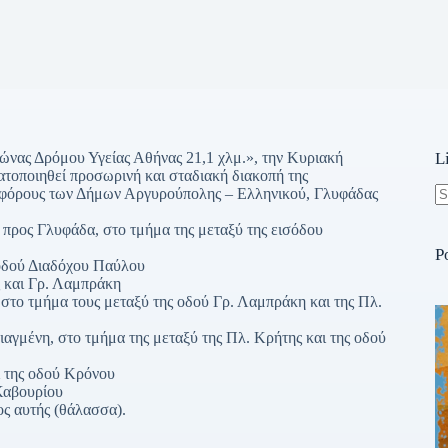
ώνας Δρόμου Υγείας Αθήνας 21,1 χλμ.», την Κυριακή
L
ματοποιηθεί προσωρινή και σταδιακή διακοπή της
ωφόρους των Δήμων Αργυρούπολης – Ελληνικού, Γλυφάδας
N
 προς Γλυφάδα, στο τμήμα της μεταξύ της εισόδου
re
P
 οδού Διαδόχου Παύλου
 και Γρ. Λαμπράκη
στο τμήμα τους μεταξύ της οδού Γρ. Λαμπράκη και της Πλ.
αγμένη, στο τμήμα της μεταξύ της Πλ. Κρήτης και της οδού
ι της οδού Κρόνου
Καβουρίου
ς αυτής (θάλασσα).