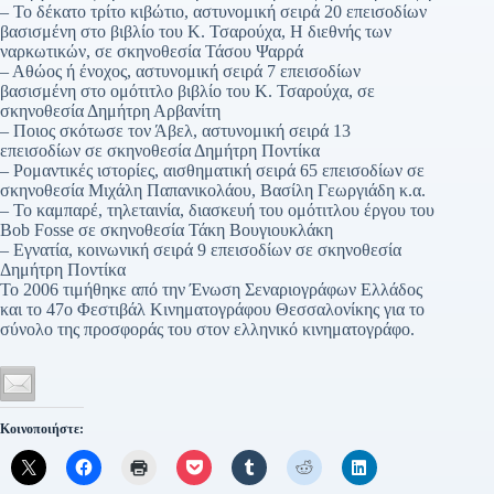
– Το δέκατο τρίτο κιβώτιο, αστυνομική σειρά 20 επεισοδίων
βασισμένη στο βιβλίο του Κ. Τσαρούχα, Η διεθνής των
ναρκωτικών, σε σκηνοθεσία Τάσου Ψαρρά
– Αθώος ή ένοχος, αστυνομική σειρά 7 επεισοδίων
βασισμένη στο ομότιτλο βιβλίο του Κ. Τσαρούχα, σε
σκηνοθεσία Δημήτρη Αρβανίτη
– Ποιος σκότωσε τον Άβελ, αστυνομική σειρά 13
επεισοδίων σε σκηνοθεσία Δημήτρη Ποντίκα
– Ρομαντικές ιστορίες, αισθηματική σειρά 65 επεισοδίων σε
σκηνοθεσία Μιχάλη Παπανικολάου, Βασίλη Γεωργιάδη κ.α.
– Το καμπαρέ, τηλεταινία, διασκευή του ομότιτλου έργου του
Bob Fosse σε σκηνοθεσία Τάκη Βουγιουκλάκη
– Εγνατία, κοινωνική σειρά 9 επεισοδίων σε σκηνοθεσία
Δημήτρη Ποντίκα
Το 2006 τιμήθηκε από την Ένωση Σεναριογράφων Ελλάδος
και το 47ο Φεστιβάλ Κινηματογράφου Θεσσαλονίκης για το
σύνολο της προσφοράς του στον ελληνικό κινηματογράφο.
Κοινοποιήστε: