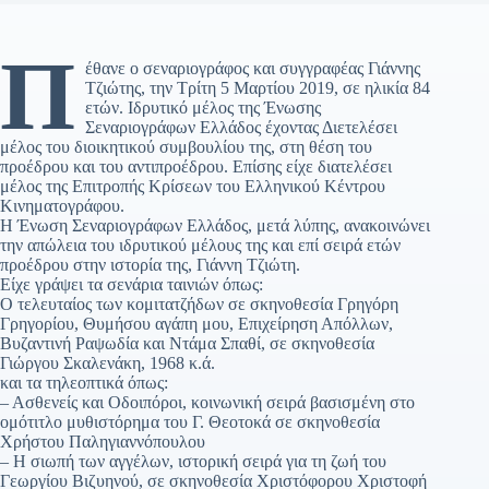
Π
έθανε ο σεναριογράφος και συγγραφέας Γιάννης
Τζιώτης, την Τρίτη 5 Μαρτίου 2019, σε ηλικία 84
ετών. Ιδρυτικό μέλος της Ένωσης
Σεναριογράφων Ελλάδος έχοντας Διετελέσει
μέλος του διοικητικού συμβουλίου της, στη θέση του
προέδρου και του αντιπροέδρου. Επίσης είχε διατελέσει
μέλος της Επιτροπής Κρίσεων του Ελληνικού Κέντρου
Κινηματογράφου.
Η Ένωση Σεναριογράφων Ελλάδος, μετά λύπης, ανακοινώνει
την απώλεια του ιδρυτικού μέλους της και επί σειρά ετών
προέδρου στην ιστορία της, Γιάννη Τζιώτη.
Είχε γράψει τα σενάρια ταινιών όπως:
Ο τελευταίος των κομιτατζήδων σε σκηνοθεσία Γρηγόρη
Γρηγορίου, Θυμήσου αγάπη μου, Επιχείρηση Απόλλων,
Βυζαντινή Ραψωδία και Ντάμα Σπαθί, σε σκηνοθεσία
Γιώργου Σκαλενάκη, 1968 κ.ά.
και τα τηλεοπτικά όπως:
– Ασθενείς και Οδοιπόροι, κοινωνική σειρά βασισμένη στο
ομότιτλο μυθιστόρημα του Γ. Θεοτοκά σε σκηνοθεσία
Χρήστου Παληγιαννόπουλου
– Η σιωπή των αγγέλων, ιστορική σειρά για τη ζωή του
Γεωργίου Βιζυηνού, σε σκηνοθεσία Χριστόφορου Χριστοφή