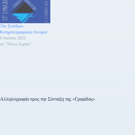
κινηματογράφου,
συγγραφέας, σκηνοθέτης
Σταυρούλα Παπαδημητρίου,
Επιθεωρήτρια-Ελεγκτής
33ο Συνέδριο
Δημόσιας Διοίκησης Νίκος
Κινηματογραφικών Λεσχών
Πουρσανίδης, ηθοποιός,
9 Ιουνίου 2021
σεναριογράφος Τάσος
σε "Νότιο Αιγαίο"
Ρέτζιος, δημοσιογράφος,
κριτικός κινηματογράφου
Παναγιώτης Σασλίδης,
παραγωγός Γρηγόρης
Τρικούκης, δικηγόρος
Βιογραφικά ΒΑΣΙΛΗΣ…
Αλληλογραφία προς την Σύνταξη της «Γραφίδας»