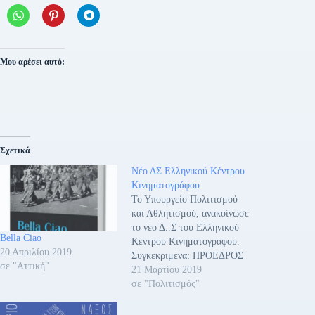
Μου αρέσει αυτό:
Σχετικά
Νέο ΔΣ Ελληνικού Κέντρου
Κινηματογράφου
Το Υπουργείο Πολιτισμού
και Αθλητισμού, ανακοίνωσε
το νέο Δ..Σ του Ελληνικού
Bella Ciao
Κέντρου Κινηματογράφου.
20 Απριλίου 2019
Συγκεκριμένα: ΠΡΟΕΔΡΟΣ
σε "Αττική"
Ο Βασίλης Βαφέας,
21 Μαρτίου 2019
σκηνοθέτης, σεναριογράφος,
σε "Πολιτισμός"
παραγωγός. ΜΕΛΗ Νίνος
Μικελίδης, κριτικός