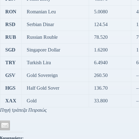
RON
Romanian Leu
5.0080
4
RSD
Serbian Dinar
124.54
1
RUB
Russian Rouble
78.520
7
SGD
Singapore Dollar
1.6200
1
TRY
Turkish Lira
6.4940
6
GSV
Gold Sovereign
260.50
–
HGS
Half Gold Sover
136.70
–
XAX
Gold
33.800
–
Πηγή τράπεζα Πειραιώς
Κοινοποιήστε: