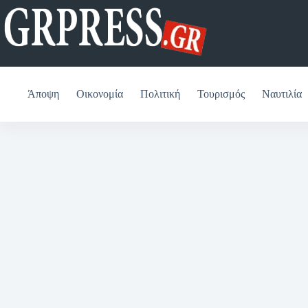
Μετάβαση
στο
περιεχόμενο
Άποψη
Οικονομία
Πολιτική
Τουρισμός
Ναυτιλία