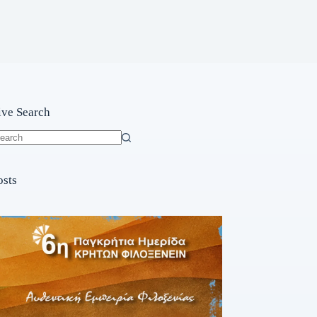
ive Search
o
sults
osts