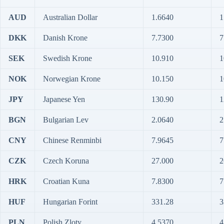
AUD
Australian Dollar
1.6640
1
DKK
Danish Krone
7.7300
7
SEK
Swedish Krone
10.910
1
NOK
Norwegian Krone
10.150
1
JPY
Japanese Yen
130.90
1
BGN
Bulgarian Lev
2.0640
2
CNY
Chinese Renminbi
7.9645
7
CZK
Czech Koruna
27.000
2
HRK
Croatian Kuna
7.8300
7
HUF
Hungarian Forint
331.28
3
PLN
Polish Zloty
4.5370
4