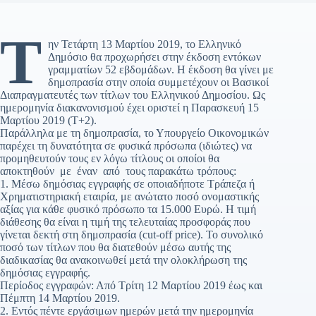
Τ
ην Τετάρτη 13 Μαρτίου 2019, το Ελληνικό
Δημόσιο θα προχωρήσει στην έκδοση εντόκων
γραμματίων 52 εβδομάδων. Η έκδοση θα γίνει με
δημοπρασία στην οποία συμμετέχουν οι Βασικοί
Διαπραγματευτές των τίτλων του Ελληνικού Δημοσίου. Ως
ημερομηνία διακανονισμού έχει οριστεί η Παρασκευή 15
Μαρτίου 2019 (Τ+2).
Παράλληλα με τη δημοπρασία, το Υπουργείο Οικονομικών
παρέχει τη δυνατότητα σε φυσικά πρόσωπα (ιδιώτες) να
προμηθευτούν τους εν λόγω τίτλους οι οποίοι θα
αποκτηθούν με έναν από τους παρακάτω τρόπους:
1. Μέσω δημόσιας εγγραφής σε οποιαδήποτε Τράπεζα ή
Χρηματιστηριακή εταιρία, με ανώτατο ποσό ονομαστικής
αξίας για κάθε φυσικό πρόσωπο τα 15.000 Ευρώ. Η τιμή
διάθεσης θα είναι η τιμή της τελευταίας προσφοράς που
γίνεται δεκτή στη δημοπρασία (cut-off price). Το συνολικό
ποσό των τίτλων που θα διατεθούν μέσω αυτής της
διαδικασίας θα ανακοινωθεί μετά την ολοκλήρωση της
δημόσιας εγγραφής.
Περίοδος εγγραφών: Από Τρίτη 12 Μαρτίου 2019 έως και
Πέμπτη 14 Μαρτίου 2019.
2. Εντός πέντε εργάσιμων ημερών μετά την ημερομηνία