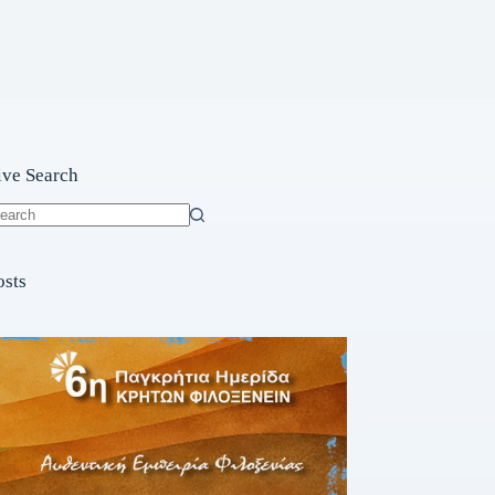
ive Search
o
sults
osts