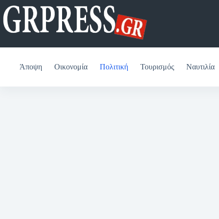
Μετάβαση
στο
περιεχόμενο
Άποψη
Οικονομία
Πολιτική
Τουρισμός
Ναυτιλία