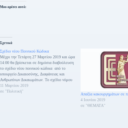
Μου αρέσει αυτό:
Σχετικά
Σχέδιο νέου Ποινικού Κώδικα
Μέχρι την Τετάρτη 27 Μαρτίου 2019 και ώρα
14:00 θα βρίσκεται σε δημόσια διαβούλευση
το σχέδιο νέου ποινικού κώδικα από το
υπουργείο Δικαιοσύνης, Διαφάνειας και
Ανθρωπίνων Δικαιωμάτων. Το σχέδιο νόμου
προέκυψε από τις εργασίες ειδικής επιτροπής
11 Μαρτίου 2019
που συστήθηκε με ειδικό νόμο και για την
σε "Πολιτική"
Απαξία κακουργημάτων σε 
ψήφισή του μπορεί να ακολουθηθεί η…
4 Ιουνίου 2019
σε "ΘΕΜΑΤΑ"