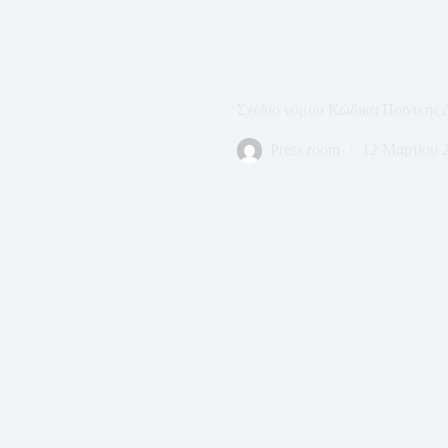
Σχέδιο νόμου Κώδικα Ποινικής 
Press room
12 Μαρτίου 