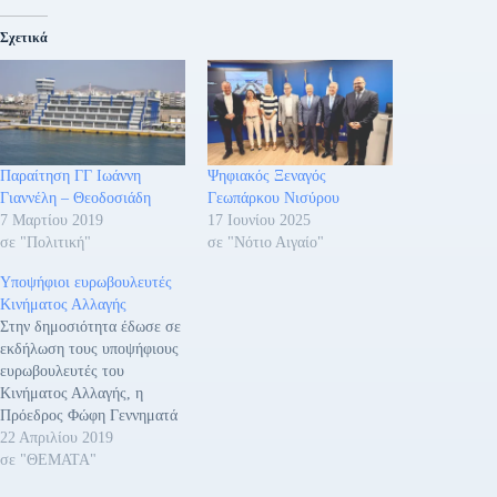
Σχετικά
Παραίτηση ΓΓ Ιωάννη
Ψηφιακός Ξεναγός
Γιαννέλη – Θεοδοσιάδη
Γεωπάρκου Νισύρου
7 Μαρτίου 2019
17 Ιουνίου 2025
σε "Πολιτική"
σε "Νότιο Αιγαίο"
Υποψήφιοι ευρωβουλευτές
Κινήματος Αλλαγής
Στην δημοσιότητα έδωσε σε
εκδήλωση τους υποψήφιους
ευρωβουλευτές του
Κινήματος Αλλαγής, η
Πρόεδρος Φώφη Γεννηματά
την Δευτέρα 22 Απριλίου
22 Απριλίου 2019
2019. Συγκεκριμένα: ΝΙΚΟΣ
σε "ΘΕΜΑΤΑ"
ΑΝΔΡΟΥΛΑΚΗΣ Ο Νίκος