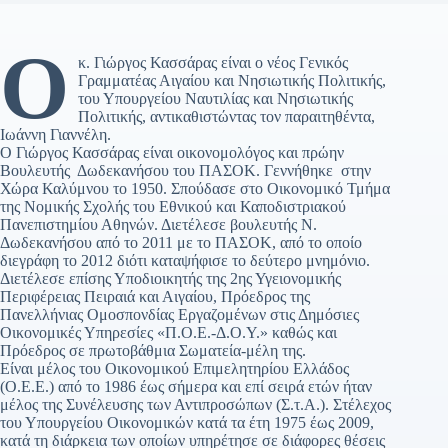
Ο
κ. Γιώργος Κασσάρας είναι ο νέος Γενικός
Γραμματέας Αιγαίου και Νησιωτικής Πολιτικής,
του Υπουργείου Ναυτιλίας και Νησιωτικής
Πολιτικής, αντικαθιστώντας τον παραιτηθέντα,
Ιωάννη Γιαννέλη.
Ο Γιώργος Κασσάρας είναι οικονομολόγος και πρώην
Βουλευτής Δωδεκανήσου του ΠΑΣΟΚ. Γεννήθηκε στην
Χώρα Καλύμνου το 1950. Σπούδασε στο Οικονομικό Τμήμα
της Νομικής Σχολής του Εθνικού και Καποδιστριακού
Πανεπιστημίου Αθηνών. Διετέλεσε βουλευτής Ν.
Δωδεκανήσου από το 2011 με το ΠΑΣΟΚ, από το οποίο
διεγράφη το 2012 διότι καταψήφισε το δεύτερο μνημόνιο.
Διετέλεσε επίσης Υποδιοικητής της 2ης Υγειονομικής
Περιφέρειας Πειραιά και Αιγαίου, Πρόεδρος της
Πανελλήνιας Ομοσπονδίας Εργαζομένων στις Δημόσιες
Οικονομικές Υπηρεσίες «Π.Ο.Ε.-Δ.Ο.Υ.» καθώς και
Πρόεδρος σε πρωτοβάθμια Σωματεία-μέλη της.
Είναι μέλος του Οικονομικού Επιμελητηρίου Ελλάδος
(Ο.Ε.Ε.) από το 1986 έως σήμερα και επί σειρά ετών ήταν
μέλος της Συνέλευσης των Αντιπροσώπων (Σ.τ.Α.). Στέλεχος
του Υπουργείου Οικονομικών κατά τα έτη 1975 έως 2009,
κατά τη διάρκεια των οποίων υπηρέτησε σε διάφορες θέσεις