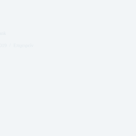
ank
019
Επιχειρείν