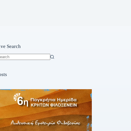
ive Search
o
sults
osts