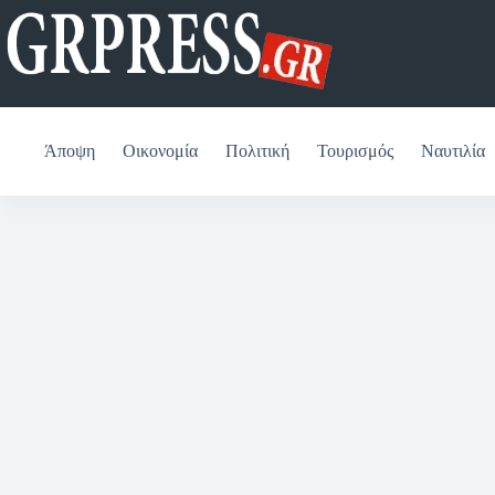
Μετάβαση
στο
περιεχόμενο
Άποψη
Οικονομία
Πολιτική
Τουρισμός
Ναυτιλία