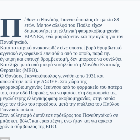
Π
έθανε ο Θανάσης Γιαννακόπουλος σε ηλικία 88
ετών. Με τον αδελφό του Παύλο είχαν
δημιουργήσει τη ελληνική φαρμακοβιομηχανία
BΙΑΝΕΞ, ενώ μοιράζονταν και την αγάπη για τον
Παναθηναϊκό.
Κατά το ιατρικό ανακοινωθέν είχε υποστεί βαρύ θρομβωτικό
αγγειακό εγκεφαλικό επεισόδιο από το οποίο, παρά την
έγκαιρη και επιτυχή θρομβεκτομή, δεν μπόρεσε να συνέλθει.
Κατέληξε μετά από μακρά νοσηλεία στη Μονάδα Εντατικής
Θεραπείας (ΜΕΘ).
Ο Θανάσης Γιαννακόπουλος γεννήθηκε το 1931 και
αποφοίτησε από την ΑΣΟΕΕ. Στο χώρο της
φαρμακοβιομηχανίας ξεκίνησε από το φαρμακείο του πατέρα
του, στην οδό Πειραιώς, για να φτάσει στη δημιουργία της
μεγαλύτερης ελληνικής φαρμακοβιομηχανίας, στην οποία
είχε τον τίτλο του προέδρου, μετά την απώλεια του Παύλου
Γιαννακόπουλου.
Στον αθλητισμό διετέλεσε πρόεδρος του Παναθηναϊκού σε
μπάσκετ, βόλεϊ και ερασιτέχνη, ενώ ήταν και για αρκετά
χρόνια σύμβουλος της ΕΠΟ.