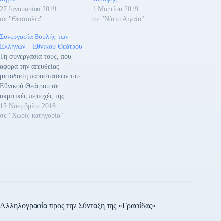
27 Ιανουαρίου 2019
1 Μαρτίου 2019
σε "Θεσσαλία"
σε "Νότιο Αιγαίο"
Συνεργασία Βουλής των
Ελλήνων – Εθνικού Θεάτρου
Τη συνεργασία τους, που
αφορά την απευθείας
μετάδοση παραστάσεων του
Εθνικού Θεάτρου σε
ακριτικές περιοχές της
Ελλάδας από τον
15 Νοεμβρίου 2018
Τηλεοπτικό Σταθμό της
σε "Χωρίς κατηγορία"
Βουλής ανακοινώθηκε από
την Βουλή των Ελλήνων και
το Εθνικό Θέατρο. Το
Σύμφωνο Συνεργασίας
υπέγραψαν ο Γενικός
Γραμματέας της Βουλής κ.
Κώστας Αθανασίου και ο
Καλλιτεχνικός Διευθυντής
του…
Αλληλογραφία προς την Σύνταξη της «Γραφίδας»