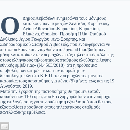
Ο
Δήμος Λεβαδέων ενημερώνει τους μόνιμους
κατοίκους των περιοχών Ζελίτσας-Κορώνειας,
Αγίου Αθανασίου-Κυριακίου, Κυριακίου,
Ελικώνα, Θουρίου, Προφήτη Ηλία, Σταθμού
Δαύλειας, Αγίου Γεωργίου, Άνω Σούρπης, και
Σιδηροδρομικού Σταθμού Λιβαδειάς, που ενδιαφέρονται να
πιστοποιηθούν και ενταχθούν στο έργο: «Πρόσβαση των
μόνιμων κατοίκων των περιοχών εκτός τηλεοπτικής κάλυψης
στους ελληνικούς τηλεοπτικούς σταθμούς ελεύθερης λήψης
εθνικής εμβέλειας» (Ν.4563/2018), ότι η προθεσμία
υποβολής των αιτήσεων και των απαραίτητων
δικαιολογητικών στα Κ.Ε.Π. των περιοχών της μόνιμης
κατοικίας τους παρατάθηκε για πέντε (5) μήνες, έως και τις 19
Αυγούστου 2019.
Μετά την έγκριση της πιστοποίησης θα προμηθευτούν
κουπόνι των 110 ευρώ, που θα εξαργυρώσουν στον πάροχο
της επιλογής τους για την απόκτηση εξοπλισμού που θα τους
εξασφαλίσει πρόσβαση στους τηλεοπτικούς σταθμούς
πανελλαδικής εμβέλειας.