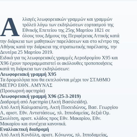
Α
λλαγές λεωφορειακών γραμμών και γραμμών
τρόλεϋ λόγω των εκδηλώσεων εορτασμού της
Εθνικής Επετείου της 25ης Μαρτίου 1821 σε
όλους τους Δήμους της Περιφέρειας Αττικής κατά
την διάρκεια των μαθητικών παρελάσεων και στο κέντρο της
Αθήνας κατά την διάρκεια της στρατιωτικής παρέλασης, την
Δευτέρα 25 Μαρτίου 2019.
Ειδικά για τις λεωφορειακές γραμμές Αεροδρομίου Χ95 και
Χ96 έχουν προγραμματιστεί οι ακόλουθες τροποποιήσεις
κατά τη διάρκεια των εκδηλώσεων:
Λεωφορειακή γραμμή Χ95
Τα δρομολόγια που θα εκτελούνται μέχρι τον ΣΤΑΘΜΟ
ΜΕΤΡΟ ΕΘΝ. ΑΜΥΝΑΣ
(Προσωρινή αφετηρία)
Λεωφορειακή γραμμή Χ96 (25-3-2019)
Διαδρομή από Αφετηρία (Ακτή Βασιλειάδη).
Από Ακτή Καλιμασιώτη, Ακτή Ποσειδώνος, Βασ. Γεωργίου
Α, αριστ. Εθν. Αντιστάσεως, πλ. Ιπποδαμείας, δεξιά Ομ.
Σκυλίτση, αριστ. κλάδος προς Εθν. Μακαρίου, Εθν.
Μακαρίου και συνέχεια κανονικά.
Εναλλακτική διαδρομή
Από Ακτή Κονδύλη, αριστ. Κόνωνος, πλ. Ιπποδαμείας,