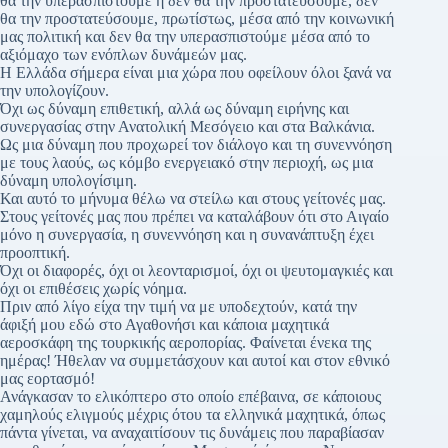
θα την υπερασπιστούμε ή δεν θα την προστατεύσουμε, δεν
θα την προστατεύσουμε, πρωτίστως, μέσα από την κοινωνική
μας πολιτική και δεν θα την υπερασπιστούμε μέσα από το
αξιόμαχο των ενόπλων δυνάμεών μας.
Η Ελλάδα σήμερα είναι μια χώρα που οφείλουν όλοι ξανά να
την υπολογίζουν.
Όχι ως δύναμη επιθετική, αλλά ως δύναμη ειρήνης και
συνεργασίας στην Ανατολική Μεσόγειο και στα Βαλκάνια.
Ως μια δύναμη που προχωρεί τον διάλογο και τη συνεννόηση
με τους λαούς, ως κόμβο ενεργειακό στην περιοχή, ως μια
δύναμη υπολογίσιμη.
Και αυτό το μήνυμα θέλω να στείλω και στους γείτονές μας.
Στους γείτονές μας που πρέπει να καταλάβουν ότι στο Αιγαίο
μόνο η συνεργασία, η συνεννόηση και η συνανάπτυξη έχει
προοπτική.
Όχι οι διαφορές, όχι οι λεονταρισμοί, όχι οι ψευτομαγκιές και
όχι οι επιθέσεις χωρίς νόημα.
Πριν από λίγο είχα την τιμή να με υποδεχτούν, κατά την
άφιξή μου εδώ στο Αγαθονήσι και κάποια μαχητικά
αεροσκάφη της τουρκικής αεροπορίας. Φαίνεται ένεκα της
ημέρας! Ήθελαν να συμμετάσχουν και αυτοί και στον εθνικό
μας εορτασμό!
Ανάγκασαν το ελικόπτερο στο οποίο επέβαινα, σε κάποιους
χαμηλούς ελιγμούς μέχρις ότου τα ελληνικά μαχητικά, όπως
πάντα γίνεται, να αναχαιτίσουν τις δυνάμεις που παραβίασαν