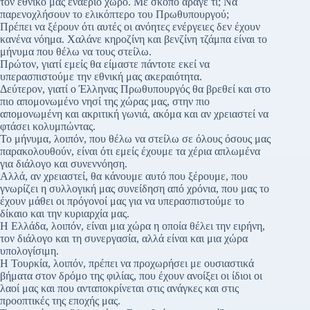
τον εθνικό μας εναέριο χώρο. Με σκοπό άραγε τι; Να
παρενοχλήσουν το ελικόπτερο του Πρωθυπουργού;
Πρέπει να ξέρουν ότι αυτές οι ανόητες ενέργειες δεν έχουν
κανένα νόημα. Χαλάνε κηροζίνη και βενζίνη τζάμπα είναι το
μήνυμα που θέλω να τους στείλω.
Πρώτον, γιατί εμείς θα είμαστε πάντοτε εκεί να
υπερασπιστούμε την εθνική μας ακεραιότητα.
Δεύτερον, γιατί ο Έλληνας Πρωθυπουργός θα βρεθεί και στο
πιο απομονωμένο νησί της χώρας μας, στην πιο
απομονωμένη και ακριτική γωνιά, ακόμα και αν χρειαστεί να
φτάσει κολυμπώντας.
Το μήνυμα, λοιπόν, που θέλω να στείλω σε όλους όσους μας
παρακολουθούν, είναι ότι εμείς έχουμε τα χέρια απλωμένα
για διάλογο και συνεννόηση.
Αλλά, αν χρειαστεί, θα κάνουμε αυτό που ξέρουμε, που
γνωρίζει η συλλογική μας συνείδηση από χρόνια, που μας το
έχουν μάθει οι πρόγονοί μας για να υπερασπιστούμε το
δίκαιο και την κυριαρχία μας.
Η Ελλάδα, λοιπόν, είναι μια χώρα η οποία θέλει την ειρήνη,
τον διάλογο και τη συνεργασία, αλλά είναι και μια χώρα
υπολογίσιμη.
Η Τουρκία, λοιπόν, πρέπει να προχωρήσει με ουσιαστικά
βήματα στον δρόμο της φιλίας, που έχουν ανοίξει οι ίδιοι οι
λαοί μας και που ανταποκρίνεται στις ανάγκες και στις
προοπτικές της εποχής μας.