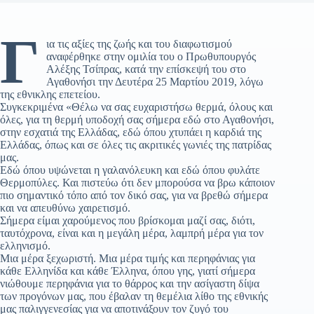
Γ
ια τις αξίες της ζωής και του διαφωτισμού
αναφέρθηκε στην ομιλία του ο Πρωθυπουργός
Αλέξης Τσίπρας, κατά την επίσκεψή του στο
Αγαθονήσι την Δευτέρα 25 Μαρτίου 2019, λόγω
της εθνικλης επετείου.
Συγκεκριμένα «Θέλω να σας ευχαριστήσω θερμά, όλους και
όλες, για τη θερμή υποδοχή σας σήμερα εδώ στο Αγαθονήσι,
στην εσχατιά της Ελλάδας, εδώ όπου χτυπάει η καρδιά της
Ελλάδας, όπως και σε όλες τις ακριτικές γωνιές της πατρίδας
μας.
Εδώ όπου υψώνεται η γαλανόλευκη και εδώ όπου φυλάτε
Θερμοπύλες. Και πιστεύω ότι δεν μπορούσα να βρω κάποιον
πιο σημαντικό τόπο από τον δικό σας, για να βρεθώ σήμερα
και να απευθύνω χαιρετισμό.
Σήμερα είμαι χαρούμενος που βρίσκομαι μαζί σας, διότι,
ταυτόχρονα, είναι και η μεγάλη μέρα, λαμπρή μέρα για τον
ελληνισμό.
Μια μέρα ξεχωριστή. Μια μέρα τιμής και περηφάνιας για
κάθε Ελληνίδα και κάθε Έλληνα, όπου γης, γιατί σήμερα
νιώθουμε περηφάνια για το θάρρος και την ασίγαστη δίψα
των προγόνων μας, που έβαλαν τη θεμέλια λίθο της εθνικής
μας παλιγγενεσίας για να αποτινάξουν τον ζυγό του