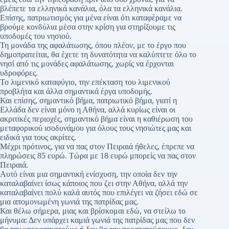
βλέπετε τα ελληνικά κανάλια, όλα τα ελληνικά κανάλια.
Επίσης, πατριωτισμός για μένα είναι ότι καταφέραμε να
βρούμε κονδύλια μέσα στην κρίση για στηρίξουμε τις
υποδομές του νησιού.
Τη μονάδα της αφαλάτωσης, όπου πλέον, με το έργο που
δημοπρατείται, θα έχετε τη δυνατότητα να καλύπτετε όλο το
νησί από τις μονάδες αφαλάτωσης, χωρίς να έρχονται
υδροφόρες.
Το λιμενικό καταφύγιο, την επέκταση του λιμενικού
προβλήτα και άλλα σημαντικά έργα υποδομής.
Και επίσης, σημαντικό βήμα, πατριωτικό βήμα, γιατί η
Ελλάδα δεν είναι μόνο η Αθήνα, αλλά κυρίως είναι οι
ακριτικές περιοχές, σημαντικό βήμα είναι η καθιέρωση του
μεταφορικού ισοδυνάμου για όλους τους νησιώτες μας και
ειδικά για τους ακρίτες.
Μέχρι πρότινος, για να πας στον Πειραιά ήθελες, έπρεπε να
πληρώσεις 85 ευρώ. Τώρα με 18 ευρώ μπορείς να πας στον
Πειραιά.
Αυτό είναι μια σημαντική ενίσχυση, την οποία δεν την
καταλαβαίνει ίσως κάποιος που ζει στην Αθήνα, αλλά την
καταλαβαίνει πολύ καλά αυτός που επιλέγει να ζήσει εδώ σε
μια απομονωμένη γωνιά της πατρίδας μας.
Και θέλω σήμερα, μιας και βρίσκομαι εδώ, να στείλω το
μήνυμα: Δεν υπάρχει καμιά γωνιά της πατρίδας μας που δεν