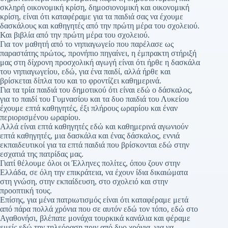
σκληρή οικονομική κρίση, δημοσιονομική και οικονομική
κρίση, είναι ότι καταφέραμε για τα παιδιά σας να έχουμε
δασκάλους και καθηγητές από την πρώτη μέρα του σχολειού.
Και βιβλία από την πρώτη μέρα του σχολειού.
Για τον μαθητή από το νηπιαγωγείο που παρέλασε ως
παραστάτης πρώτος, προνήπιο πηγαίνει, η έμπρακτη στήριξή
μας στη δίχρονη προσχολική αγωγή είναι ότι ήρθε η δασκάλα
του νηπιαγωγείου, εδώ, για ένα παιδί, αλλά ήρθε και
βρίσκεται δίπλα του και το φροντίζει καθημερινά.
Για τα τρία παιδιά του δημοτικού ότι είναι εδώ ο δάσκαλος,
για το παιδί του Γυμνασίου και τα δυο παιδιά του Λυκείου
έχουμε επτά καθηγητές, έξι πλήρους ωραρίου και έναν
περιορισμένου ωραρίου.
Αλλά είναι επτά καθηγητές εδώ και καθημερινά αγωνιούν
επτά καθηγητές, μια δασκάλα και ένας δάσκαλος, εννιά
εκπαιδευτικοί για τα επτά παιδιά που βρίσκονται εδώ στην
εσχατιά της πατρίδας μας.
Γιατί θέλουμε όλοι οι Έλληνες πολίτες, όπου ζουν στην
Ελλάδα, σε όλη την επικράτεια, να έχουν ίδια δικαιώματα
στη γνώση, στην εκπαίδευση, στο σχολειό και στην
προοπτική τους.
Επίσης, για μένα πατριωτισμός είναι ότι καταφέραμε μετά
από πάρα πολλά χρόνια που σε αυτόν εδώ τον τόπο, εδώ στο
Αγαθονήσι, βλέπατε μονάχα τουρκικά κανάλια και φέραμε
εμείς εδώ την τηλεόραση πριν από δυο χρόνια, για να