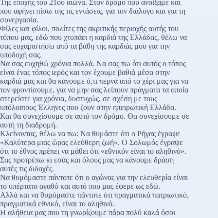
Της εποχής του 21ου αιώνα. Στον δρόμο που ανοίξαμε και
που αφήνει πίσω της τις εντάσεις, για τον διάλογο και για τη
συνεργασία.
Φίλες και φίλοι, πολίτες της ακριτικής περιοχής αυτής του
τόπου μας, εδώ που χτυπάει η καρδιά της Ελλάδας, θέλω να
σας ευχαριστήσω από τα βάθη της καρδιάς μου για την
υποδοχή σας.
Να σας ευχηθώ χρόνια πολλά. Να σας πω ότι αυτός ο τόπος
είναι ένας τόπος ιερός και τον έχουμε βαθιά μέσα στην
καρδιά μας και θα κάνουμε ό,τι περνά από το χέρι μας για να
τον φροντίσουμε, για να μην σας λείπουν πράγματα τα οποία
στερείστε για χρόνια, δυστυχώς, σε σχέση με τους
υπόλοιπους Έλληνες που ζουν στην ηπειρωτική Ελλάδα.
Και θα συνεχίσουμε σε αυτό τον δρόμο. Θα συνεχίσουμε σε
αυτή τη διαδρομή.
Κλείνοντας, θέλω να πω: Να θυμάστε ότι ο Ρήγας έγραψε
«Καλύτερα μιας ώρας ελεύθερη ζωή». Ο Σολωμός έγραψε
ότι το έθνος πρέπει να μάθει ότι «εθνικόν είναι το αληθινό».
Σας προτρέπω κι εσάς και όλους μας να κάνουμε δράση
αυτές τις διδαχές.
Να θυμόμαστε πάντοτε ότι ο αγώνας για την ελευθερία είναι
το υπέρτατο αγαθό και αυτό που μας έφερε ως εδώ.
Αλλά και να θυμόμαστε πάντοτε ότι πραγματικά πατριωτικό,
πραγματικά εθνικό, είναι το αληθινό.
Η αλήθεια μας που τη γνωρίζουμε πάρα πολύ καλά όσοι