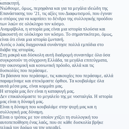
κατακτητή.
Νιώθουμε, όμως, περηφάνια και για τα μεγάλα ιδεώδη της
Επανάστασης του ’21, τις αξίες του Διαφωτισμού, που έγιναν
ο σπόρος για να καρπίσει το δένδρο της συλλογικής προόδου
των λαών σε ολόκληρο τον κόσμο.
Αναμφίβολα, η ιστορία μας είναι μια ιστορία πλούσια και
ξακουστή σε ολόκληρο τον κόσμο. Το σημαντικότερο, όμως,
είναι ότι είναι μια ιστορία ζωντανή.
Αυτός ο λαός διαχρονικά συνάντησε πολλά εμπόδια στο
διάβα της ιστορίας.
Στη μακρά και δύσκολη αυτή διαδρομή συναντάμε όλα όσα
συγκροτούν τη σύγχρονη Ελλάδα, τα μεγάλα επιτεύγματα,
την οικονομική και κοινωνική πρόοδο, αλλά και τις
δυσκολίες που περάσαμε.
Τα βάσανα που περάσαμε, τις κακουχίες που περάσαμε, αλλά
παραμείναμε και στεκόμαστε όρθιοι. Τα κουβαλάμε όλα
αυτά μέσα μας, είναι κομμάτι μας.
Η ιστορία μας δεν είναι η καταφυγή μας.
Δεν επικαλούμαστε το μεγαλείο της με νοσταλγία. Η ιστορία
μας είναι η δύναμή μας.
Είναι η δύναμη που κουβαλάμε στην ψυχή μας και η
συλλογική μας δύναμη.
Είναι ο τρόπος με τον οποίον χτίζει τη συλλογική του
αυτοπεποίθηση ένας λαός, που σε κάθε δυσκολία βρήκε
τελικά τον δρόμο να την υπερβεί.