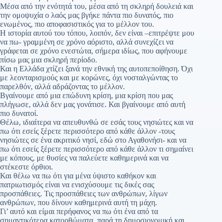
Μέσα από την ενότητά του, μέσα από τη σκληρή δουλειά και
την ομοψυχία ο λαός μας βγήκε πάντα πιο δυνατός, πιο
ενωμένος, πιο αποφασιστικός για το μέλλον του.
Η ιστορία αυτού του τόπου, λοιπόν, δεν είναι –επιτρέψτε μου
να πω- γραμμένη σε χρόνο αόριστο, αλλά συνεχίζει να
γράφεται σε χρόνο ενεστώτα, σήμερα ιδίως, που αφήνουμε
πίσω μας μια σκληρή περίοδο.
Και η Ελλάδα χτίζει ξανά την εθνική της αυτοπεποίθηση. Όχι
με λεονταρισμούς και με κορώνες, όχι νοσταλγώντας το
παρελθόν, αλλά αδράζοντας το μέλλον.
Βγαίνουμε από μια επώδυνη κρίση, μια κρίση που μας
πλήγωσε, αλλά δεν μας γονάτισε. Και βγαίνουμε από αυτή
πιο δυνατοί.
Θέλω, ιδιαίτερα να απευθυνθώ σε εσάς τους νησιώτες και να
πω ότι εσείς ξέρετε περισσότερο από κάθε άλλον -τους
νησιώτες σε ένα ακριτικό νησί, εδώ στο Αγαθονήσι- και να
πω ότι εσείς ξέρετε περισσότερο από κάθε άλλον τι σημαίνει
με κόπους, με θυσίες να παλεύετε καθημερινά και να
στέκεστε όρθιοι.
Και θέλω να πω ότι για μένα ύψιστο καθήκον και
πατριωτισμός είναι να ενισχύσουμε τις δικές σας
προσπάθειες. Τις προσπάθειες των ανθρώπων, λίγων
ανθρώπων, που δίνουν καθημερινά αυτή τη μάχη.
Γι’ αυτό και είμαι περήφανος να πω ότι ένα από τα
σημαντικότερα κατορθώματα, παρά τη δημοσιονομική και