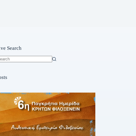
ive Search
o
sults
osts