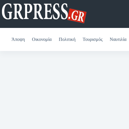
Μετάβαση
στο
περιεχόμενο
Άποψη
Οικονομία
Πολιτική
Τουρισμός
Ναυτιλία