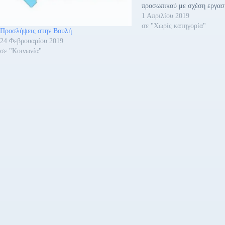
προσωπικού με σχέση εργασί
δικαίου αορίστου χρόνου Πα
1 Απριλίου 2019
και Τεχνολογικής Εκπαίδευ
σε "Χωρίς κατηγορία"
Προσλήψεις στην Βουλή
των Ελλήνων. Το ΦΕΚ της 
24 Φεβρουαρίου 2019
διατίθεται δωρεάν από το Εθ
σε "Κοινωνία"
Τυπογραφείο (Καποδιστρίου