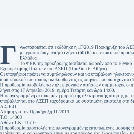
Γ
νωστοποιείται ότι εκδόθηκε η 1Γ/2019 Προκήρυξη του Α
με γραπτό διαγωνισμό εξήντα (60) θέσεων τακτικού προσ
Ελλάδος.
Το ΦΕΚ της προκήρυξης διατίθεται δωρεάν από το Εθνικό 
Εξυπηρέτησης Πολιτών του ΑΣΕΠ (Πουλίου 6, Αθήνα).
Οι υποψήφιοι πρέπει να συμπληρώσουν και να υποβάλουν ηλεκτρονι
διαδικτυακού του τόπου, ακολουθώντας τις οδηγίες που παρέχονται 
Η προθεσμία υποβολής των ηλεκτρονικών αιτήσεων συμμετοχής στη δι
λήγει στις 17 Απριλίου 2019, ημέρα Τετάρτη και ώρα 14:00.
Η υπογεγραμμένη εκτυπωμένη μορφή της ηλεκτρονικής αίτησης με τα
υποβάλλονται στο ΑΣΕΠ ταχυδρομικά με συστημένη επιστολή στη δ
Α.Σ.Ε.Π.
Αίτηση για την Προκήρυξη 1Γ/2019
Τ.Θ. 14308
Αθήνα Τ.Κ. 11510
Η προθεσμία αποστολής της υπογεγραμμένης εκτυπωμένης μορφής της
περίπτωση, δικαιολογητικά λήγει με την πάροδο της 22αςΑπριλίου 20