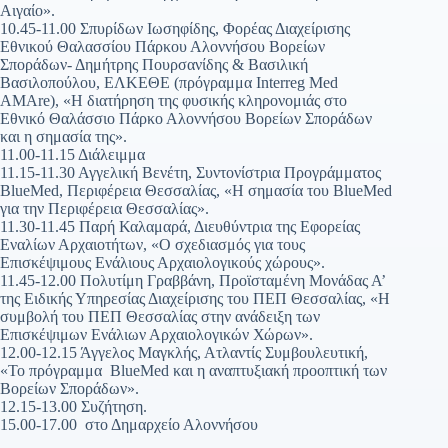
Αιγαίο».
10.45-11.00 Σπυρίδων Ιωσηφίδης, Φορέας Διαχείρισης
Εθνικού Θαλασσίου Πάρκου Αλοννήσου Βορείων
Σποράδων- Δημήτρης Πουρσανίδης & Βασιλική
Βασιλοπούλου, ΕΛΚΕΘΕ (πρόγραμμα Interreg Med
AMAre), «Η διατήρηση της φυσικής κληρονομιάς στο
Εθνικό Θαλάσσιο Πάρκο Αλοννήσου Βορείων Σποράδων
και η σημασία της».
11.00-11.15 Διάλειμμα
11.15-11.30 Αγγελική Βενέτη, Συντονίστρια Προγράμματος
BlueMed, Περιφέρεια Θεσσαλίας, «Η σημασία του BlueMed
για την Περιφέρεια Θεσσαλίας».
11.30-11.45 Παρή Καλαμαρά, Διευθύντρια της Εφορείας
Εναλίων Αρχαιοτήτων, «Ο σχεδιασμός για τους
Επισκέψιμους Ενάλιους Αρχαιολογικούς χώρους».
11.45-12.00 Πολυτίμη Γραββάνη, Προϊσταμένη Μονάδας Α’
της Ειδικής Υπηρεσίας Διαχείρισης του ΠΕΠ Θεσσαλίας, «Η
συμβολή του ΠΕΠ Θεσσαλίας στην ανάδειξη των
Επισκέψιμων Ενάλιων Αρχαιολογικών Χώρων».
12.00-12.15 Άγγελος Μαγκλής, Ατλαντίς Συμβουλευτική,
«Το πρόγραμμα BlueMed και η αναπτυξιακή προοπτική των
Βορείων Σποράδων».
12.15-13.00 Συζήτηση.
15.00-17.00 στο Δημαρχείο Αλοννήσου