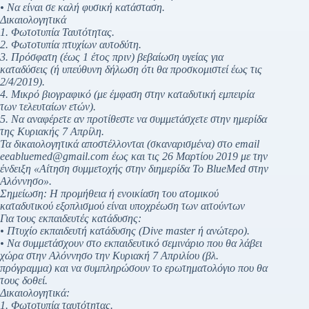
• Να είναι σε καλή φυσική κατάσταση.
Δικαιολογητικά
1. Φωτοτυπία Ταυτότητας.
2. Φωτοτυπία πτυχίων αυτοδύτη.
3. Πρόσφατη (έως 1 έτος πριν) βεβαίωση υγείας για
καταδύσεις (ή υπεύθυνη δήλωση ότι θα προσκομιστεί έως τις
2/4/2019).
4. Μικρό βιογραφικό (με έμφαση στην καταδυτική εμπειρία
των τελευταίων ετών).
5. Να αναφέρετε αν προτίθεστε να συμμετάσχετε στην ημερίδα
της Κυριακής 7 Απρίλη.
Τα δικαιολογητικά αποστέλλονται (σκαναρισμένα) στο email
eeabluemed@gmail.com έως και τις 26 Μαρτίου 2019 με την
ένδειξη «Αίτηση συμμετοχής στην διημερίδα Το BlueMed στην
Αλόννησο».
Σημείωση: Η προμήθεια ή ενοικίαση του ατομικού
καταδυτικού εξοπλισμού είναι υποχρέωση των αιτούντων
Για τους εκπαιδευτές κατάδυσης:
• Πτυχίο εκπαιδευτή κατάδυσης (Dive master ή ανώτερο).
• Να συμμετάσχουν στο εκπαιδευτικό σεμινάριο που θα λάβει
χώρα στην Αλόννησο την Κυριακή 7 Απριλίου (βλ.
πρόγραμμα) και να συμπληρώσουν το ερωτηματολόγιο που θα
τους δοθεί.
Δικαιολογητικά:
1. Φωτοτυπία ταυτότητας.