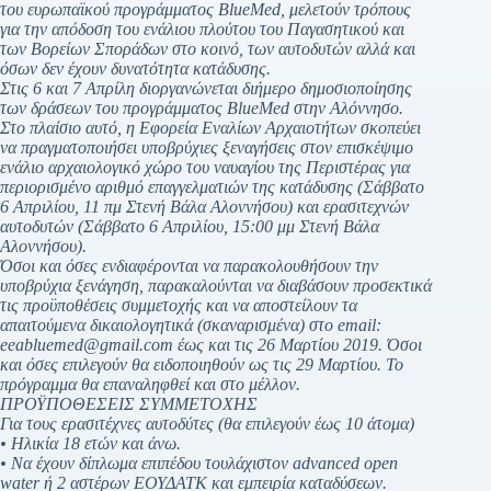
του ευρωπαϊκού προγράμματος BlueMed, μελετούν τρόπους
για την απόδοση του ενάλιου πλούτου του Παγασητικού και
των Βορείων Σποράδων στο κοινό, των αυτοδυτών αλλά και
όσων δεν έχουν δυνατότητα κατάδυσης.
Στις 6 και 7 Απρίλη διοργανώνεται διήμερο δημοσιοποίησης
των δράσεων του προγράμματος BlueMed στην Αλόννησο.
Στο πλαίσιο αυτό, η Εφορεία Εναλίων Αρχαιοτήτων σκοπεύει
να πραγματοποιήσει υποβρύχιες ξεναγήσεις στον επισκέψιμο
ενάλιο αρχαιολογικό χώρο του ναυαγίου της Περιστέρας για
περιορισμένο αριθμό επαγγελματιών της κατάδυσης (Σάββατο
6 Απριλίου, 11 πμ Στενή Βάλα Αλοννήσου) και ερασιτεχνών
αυτοδυτών (Σάββατο 6 Απριλίου, 15:00 μμ Στενή Βάλα
Αλοννήσου).
Όσοι και όσες ενδιαφέρονται να παρακολουθήσουν την
υποβρύχια ξενάγηση, παρακαλούνται να διαβάσουν προσεκτικά
τις προϋποθέσεις συμμετοχής και να αποστείλουν τα
απαιτούμενα δικαιολογητικά (σκαναρισμένα) στο email:
eeabluemed@gmail.com έως και τις 26 Μαρτίου 2019. Όσοι
και όσες επιλεγούν θα ειδοποιηθούν ως τις 29 Μαρτίου. Το
πρόγραμμα θα επαναληφθεί και στο μέλλον.
ΠΡΟΫΠΟΘΕΣΕΙΣ ΣΥΜΜΕΤΟΧΗΣ
Για τους ερασιτέχνες αυτοδύτες (θα επιλεγούν έως 10 άτομα)
• Ηλικία 18 ετών και άνω.
• Να έχουν δίπλωμα επιπέδου τουλάχιστον advanced open
water ή 2 αστέρων ΕΟΥΔΑΤΚ και εμπειρία καταδύσεων.