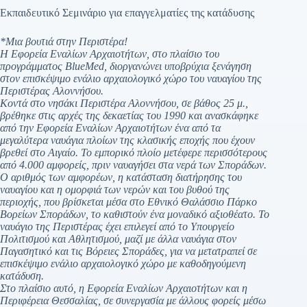
Εκπαιδευτικό Σεμινάριο για επαγγελματίες της κατάδυσης
*Μια βουτιά στην Περιστέρα!
Η Εφορεία Εναλίων Αρχαιοτήτων, στο πλαίσιο του
προγράμματος BlueMed, διοργανώνει υποβρύχια ξενάγηση
στον επισκέψιμο ενάλιο αρχαιολογικό χώρο του ναυαγίου της
Περιστέρας Αλοννήσου.
Κοντά στο νησάκι Περιστέρα Αλοννήσου, σε βάθος 25 μ.,
βρέθηκε στις αρχές της δεκαετίας του 1990 και ανασκάφηκε
από την Εφορεία Εναλίων Αρχαιοτήτων ένα από τα
μεγαλύτερα ναυάγια πλοίων της κλασικής εποχής που έχουν
βρεθεί στο Αιγαίο. Το εμπορικό πλοίο μετέφερε περισσότερους
από 4.000 αμφορείς, πριν ναυαγήσει στα νερά των Σποράδων.
Ο αριθμός των αμφορέων, η κατάσταση διατήρησης του
ναυαγίου και η ομορφιά των νερών και του βυθού της
περιοχής, που βρίσκεται μέσα στο Εθνικό Θαλάσσιο Πάρκο
Βορείων Σποράδων, το καθιστούν ένα μοναδικό αξιοθέατο. Το
ναυάγιο της Περιστέρας έχει επιλεγεί από το Υπουργείο
Πολιτισμού και Αθλητισμού, μαζί με άλλα ναυάγια στον
Παγασητικό και τις Βόρειες Σποράδες, για να μετατραπεί σε
επισκέψιμο ενάλιο αρχαιολογικό χώρο με καθοδηγούμενη
κατάδυση.
Στο πλαίσιο αυτό, η Εφορεία Εναλίων Αρχαιοτήτων και η
Περιφέρεια Θεσσαλίας, σε συνεργασία με άλλους φορείς μέσω