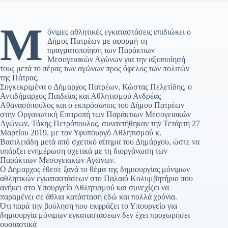
Μ
όνιμες αθλητικές εγκαταστάσεις επιδιώκει ο
Δήμος Πατρέων με αφορμή τη
πραγματοποίηση των Παράκτιων
Μεσογειακών Αγώνων για την αξιοποίησή
τους μετά το πέρας των αγώνων προς όφελος των πολιτών
της Πάτρας.
Συγκεκριμένα ο Δήμαρχος Πατρέων, Κώστας Πελετίδης, ο
Αντιδήμαρχος Παιδείας και Αθλητισμού Ανδρέας
Αθανασόπουλος και ο εκπρόσωπος του Δήμου Πατρέων
στην Οργανωτική Επιτροπή των Παράκτιων Μεσογειακών
Αγώνων, Τάκης Πετρόπουλος, συναντήθηκαν την Τετάρτη 27
Μαρτίου 2019, με τον Υφυπουργό Αθλητισμού κ.
Βασιλειάδη μετά από σχετικό αίτημα του Δημάρχου, ώστε να
υπάρξει ενημέρωση σχετικά με τη διοργάνωση των
Παράκτιων Μεσογειακών Αγώνων.
Ο Δήμαρχος έθεσε ξανά το θέμα της δημιουργίας μόνιμων
αθλητικών εγκαταστάσεων στο Παλαιό Κολυμβητήριο που
ανήκει στο Υπουργείο Αθλητισμού και συνεχίζει να
παραμένει σε άθλια κατάσταση εδώ και πολλά χρόνια.
Ότι παρά την βούληση που εκφράζει το Υπουργείο για
δημιουργία μόνιμων εγκαταστάσεων δεν έχει προχωρήσει
ουσιαστικά