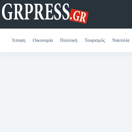
Μετάβαση
στο
περιεχόμενο
Άποψη
Οικονομία
Πολιτική
Τουρισμός
Ναυτιλία