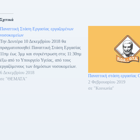
Σχετικά
Παναττική Στάση Εργασίας εργαζομένων
νοσοκομείων
Την Δευτέρα 10 Δεκεμβρίου 2018 θα
πραγματοποιηθεί Παναττική Στάση Εργασίας
11πμ έως 3μμ και συγκέντρωση στις 11:30πμ
έξω από το Υπουργείο Υγείας, από τους
εργαζόμενους των δημόσιων νοσοκομείων.
Σε ανακοίνωση της ΠΟΕΔΗΝ τονίζεται «Το
6 Δεκεμβρίου 2018
Παναττική στάση εργασίας
μόνιμο προσωπικό των Νοσοκομείων και των
σε "ΘΕΜΑΤΑ"
2 Φεβρουαρίου 2019
άλλων Μονάδων Υγείας, Πρόνοιας, ΕΚΑΒ
σε "Κοινωνία"
συνταξιοδοτούνται κατά χιλιάδες και στη…