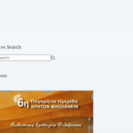
ive Search
o
sults
osts