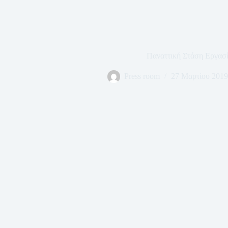
Παναττική Στάση Εργασί
Press room
27 Μαρτίου 2019