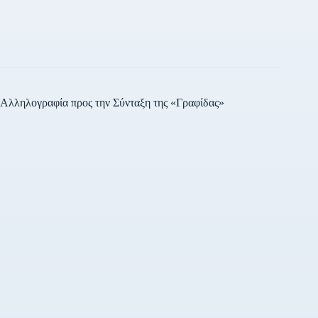
Δημοσίων Εσόδων (ΑΑΔΕ)
για την πλήρωση τριάντα έξι
(36) θέσεων του κλάδου ΠΕ
ΠΛΗΡΟΦΟΡΙΚΗΣ χωρίς
νέα προκήρυξη και χωρίς…
Αλληλογραφία προς την Σύνταξη της «Γραφίδας»