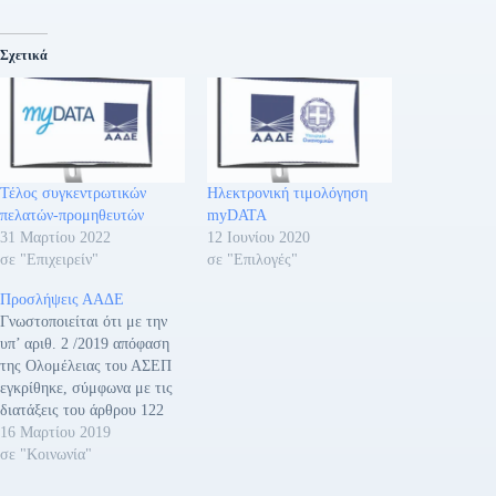
Σχετικά
Τέλος συγκεντρωτικών
Ηλεκτρονική τιμολόγηση
πελατών-προμηθευτών
myDATA
31 Μαρτίου 2022
12 Ιουνίου 2020
σε "Επιχειρείν"
σε "Επιλογές"
Προσλήψεις ΑΑΔΕ
Γνωστοποιείται ότι με την
υπ’ αριθ. 2 /2019 απόφαση
της Ολομέλειας του ΑΣΕΠ
εγκρίθηκε, σύμφωνα με τις
διατάξεις του άρθρου 122
του ν. 4537/2018 (ΦΕΚ 84/
16 Μαρτίου 2019
Α/15-5-2018), το αίτημα της
σε "Κοινωνία"
Ανεξάρτητης Αρχής