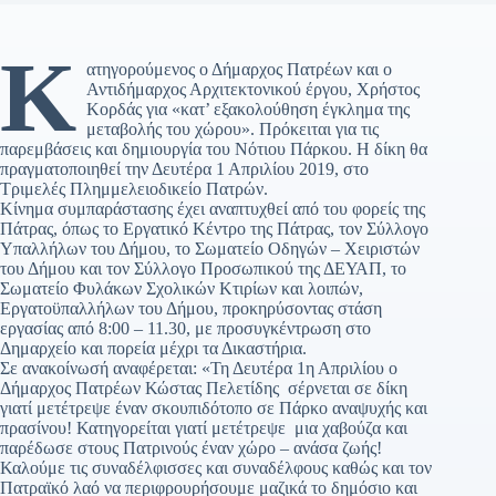
Κ
ατηγορούμενος ο Δήμαρχος Πατρέων και ο
Αντιδήμαρχος Αρχιτεκτονικού έργου, Χρήστος
Κορδάς για «κατ’ εξακολούθηση έγκλημα της
μεταβολής του χώρου». Πρόκειται για τις
παρεμβάσεις και δημιουργία του Νότιου Πάρκου. Η δίκη θα
πραγματοποιηθεί την Δευτέρα 1 Απριλίου 2019, στο
Τριμελές Πλημμελειοδικείο Πατρών.
Κίνημα συμπαράστασης έχει αναπτυχθεί από του φορείς της
Πάτρας, όπως το Εργατικό Κέντρο της Πάτρας, τον Σύλλογο
Υπαλλήλων του Δήμου, το Σωματείο Οδηγών – Χειριστών
του Δήμου και τον Σύλλογο Προσωπικού της ΔΕΥΑΠ, το
Σωματείο Φυλάκων Σχολικών Κτιρίων και λοιπών,
Εργατοϋπαλλήλων του Δήμου, προκηρύσοντας στάση
εργασίας από 8:00 – 11.30, με προσυγκέντρωση στο
Δημαρχείο και πορεία μέχρι τα Δικαστήρια.
Σε ανακοίνωσή αναφέρεται: «Τη Δευτέρα 1η Απριλίου ο
Δήμαρχος Πατρέων Κώστας Πελετίδης σέρνεται σε δίκη
γιατί μετέτρεψε έναν σκουπιδότοπο σε Πάρκο αναψυχής και
πρασίνου! Κατηγορείται γιατί μετέτρεψε μια χαβούζα και
παρέδωσε στους Πατρινούς έναν χώρο – ανάσα ζωής!
Καλούμε τις συναδέλφισσες και συναδέλφους καθώς και τον
Πατραϊκό λαό να περιφρουρήσουμε μαζικά το δημόσιο και