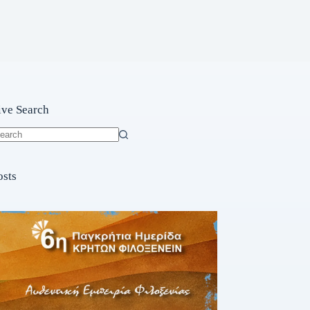
ive Search
o
sults
osts