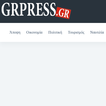
Μετάβαση
στο
περιεχόμενο
Άποψη
Οικονομία
Πολιτική
Τουρισμός
Ναυτιλία