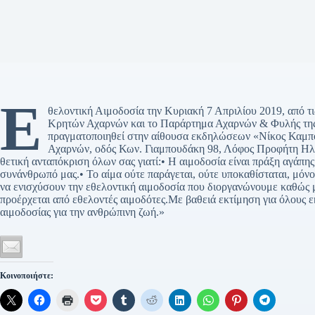
Ε
θελοντική Αιμοδοσία την Κυριακή 7 Απριλίου 2019, από τ
Κρητών Αχαρνών και το Παράρτημα Αχαρνών & Φυλής της 
πραγματοποιηθεί στην αίθουσα εκδηλώσεων «Νίκος Καμπ
Αχαρνών, οδός Κων. Γιαμπουδάκη 98, Λόφος Προφήτη Ηλία
θετική ανταπόκριση όλων σας γιατί:• Η αιμοδοσία είναι πράξη αγάπης
συνάνθρωπό μας.• Το αίμα ούτε παράγεται, ούτε υποκαθίσταται, μόν
να ενισχύσουν την εθελοντική αιμοδοσία που διοργανώνουμε καθώς
προέρχεται από εθελοντές αιμοδότες.Με βαθειά εκτίμηση για όλους ε
αιμοδοσίας για την ανθρώπινη ζωή.»
Κοινοποιήστε: