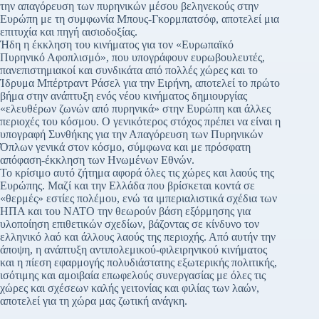
την απαγόρευση των πυρηνικών μέσου βεληνεκούς στην
Ευρώπη με τη συμφωνία Μπους-Γκορμπατσόφ, αποτελεί μια
επιτυχία και πηγή αισιοδοξίας.
Ήδη η έκκληση του κινήματος για τον «Ευρωπαϊκό
Πυρηνικό Αφοπλισμό», που υπογράφουν ευρωβουλευτές,
πανεπιστημιακοί και συνδικάτα από πολλές χώρες και το
Ίδρυμα Μπέρτραντ Ράσελ για την Eιρήνη, αποτελεί το πρώτο
βήμα στην ανάπτυξη ενός νέου κινήματος δημιουργίας
«ελευθέρων ζωνών από πυρηνικά» στην Ευρώπη και άλλες
περιοχές του κόσμου. Ο γενικότερος στόχος πρέπει να είναι η
υπογραφή Συνθήκης για την Απαγόρευση των Πυρηνικών
Όπλων γενικά στον κόσμο, σύμφωνα και με πρόσφατη
απόφαση-έκκληση των Ηνωμένων Εθνών.
Το κρίσιμο αυτό ζήτημα αφορά όλες τις χώρες και λαούς της
Ευρώπης. Μαζί και την Ελλάδα που βρίσκεται κοντά σε
«θερμές» εστίες πολέμου, ενώ τα ιμπεριαλιστικά σχέδια των
ΗΠΑ και του ΝΑΤΟ την θεωρούν βάση εξόρμησης για
υλοποίηση επιθετικών σχεδίων, βάζοντας σε κίνδυνο τον
ελληνικό λαό και άλλους λαούς της περιοχής. Από αυτήν την
άποψη, η ανάπτυξη αντιπολεμικού-φιλειρηνικού κινήματος
και η πίεση εφαρμογής πολυδιάστατης εξωτερικής πολιτικής,
ισότιμης και αμοιβαία επωφελούς συνεργασίας με όλες τις
χώρες και σχέσεων καλής γειτονίας και φιλίας των λαών,
αποτελεί για τη χώρα μας ζωτική ανάγκη.