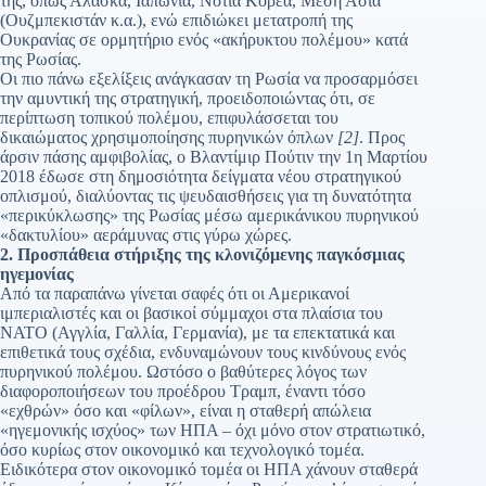
της, όπως Αλάσκα, Ιαπωνία, Νότια Κορέα, Μέση Ασία
(Ουζμπεκιστάν κ.α.), ενώ επιδιώκει μετατροπή της
Ουκρανίας σε ορμητήριο ενός «ακήρυκτου πολέμου» κατά
της Ρωσίας.
Οι πιο πάνω εξελίξεις ανάγκασαν τη Ρωσία να προσαρμόσει
την αμυντική της στρατηγική, προειδοποιώντας ότι, σε
περίπτωση τοπικού πολέμου, επιφυλάσσεται του
δικαιώματος χρησιμοποίησης πυρηνικών όπλων
[2]
. Προς
άρσιν πάσης αμφιβολίας, ο Βλαντίμιρ Πούτιν την 1η Μαρτίου
2018 έδωσε στη δημοσιότητα δείγματα νέου στρατηγικού
οπλισμού, διαλύοντας τις ψευδαισθήσεις για τη δυνατότητα
«περικύκλωσης» της Ρωσίας μέσω αμερικάνικου πυρηνικού
«δακτυλίου» αεράμυνας στις γύρω χώρες.
2. Προσπάθεια στήριξης της κλονιζόμενης παγκόσμιας
ηγεμονίας
Από τα παραπάνω γίνεται σαφές ότι οι Αμερικανοί
ιμπεριαλιστές και οι βασικοί σύμμαχοι στα πλαίσια του
ΝΑΤΟ (Αγγλία, Γαλλία, Γερμανία), με τα επεκτατικά και
επιθετικά τους σχέδια, ενδυναμώνουν τους κινδύνους ενός
πυρηνικού πολέμου. Ωστόσο ο βαθύτερες λόγος των
διαφοροποιήσεων του προέδρου Τραμπ, έναντι τόσο
«εχθρών» όσο και «φίλων», είναι η σταθερή απώλεια
«ηγεμονικής ισχύος» των ΗΠΑ – όχι μόνο στον στρατιωτικό,
όσο κυρίως στον οικονομικό και τεχνολογικό τομέα.
Ειδικότερα στον οικονομικό τομέα οι ΗΠΑ χάνουν σταθερά