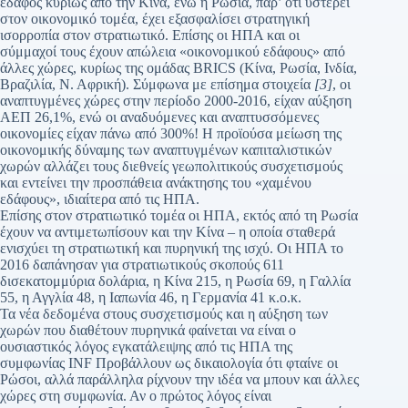
έδαφος κυρίως από την Κίνα, ενώ η Ρωσία, παρ’ ότι υστερεί
στον οικονομικό τομέα, έχει εξασφαλίσει στρατηγική
ισορροπία στον στρατιωτικό. Επίσης οι ΗΠΑ και οι
σύμμαχοί τους έχουν απώλεια «οικονομικού εδάφους» από
άλλες χώρες, κυρίως της ομάδας BRICS (Κίνα, Ρωσία, Ινδία,
Βραζιλία, Ν. Αφρική). Σύμφωνα με επίσημα στοιχεία
[3]
, οι
αναπτυγμένες χώρες στην περίοδο 2000-2016, είχαν αύξηση
ΑΕΠ 26,1%, ενώ οι αναδυόμενες και αναπτυσσόμενες
οικονομίες είχαν πάνω από 300%! Η προϊούσα μείωση της
οικονομικής δύναμης των αναπτυγμένων καπιταλιστικών
χωρών αλλάζει τους διεθνείς γεωπολιτικούς συσχετισμούς
και εντείνει την προσπάθεια ανάκτησης του «χαμένου
εδάφους», ιδιαίτερα από τις ΗΠΑ.
Επίσης στον στρατιωτικό τομέα οι ΗΠΑ, εκτός από τη Ρωσία
έχουν να αντιμετωπίσουν και την Κίνα – η οποία σταθερά
ενισχύει τη στρατιωτική και πυρηνική της ισχύ. Οι ΗΠΑ το
2016 δαπάνησαν για στρατιωτικούς σκοπούς 611
δισεκατομμύρια δολάρια, η Κίνα 215, η Ρωσία 69, η Γαλλία
55, η Αγγλία 48, η Ιαπωνία 46, η Γερμανία 41 κ.ο.κ.
Τα νέα δεδομένα στους συσχετισμούς και η αύξηση των
χωρών που διαθέτουν πυρηνικά φαίνεται να είναι ο
ουσιαστικός λόγος εγκατάλειψης από τις ΗΠΑ της
συμφωνίας INF Προβάλλουν ως δικαιολογία ότι φταίνε οι
Ρώσοι, αλλά παράλληλα ρίχνουν την ιδέα να μπουν και άλλες
χώρες στη συμφωνία. Αν ο πρώτος λόγος είναι