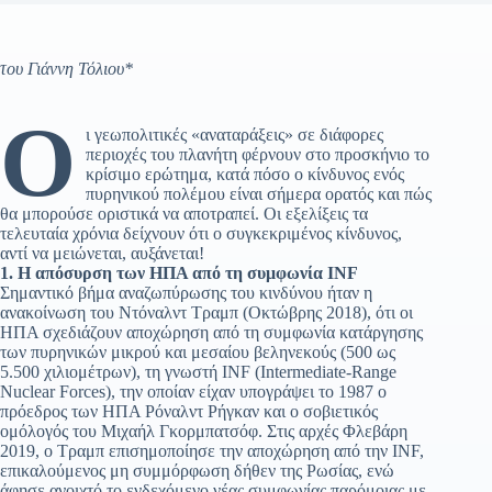
του Γιάννη Τόλιου*
Ο
ι γεωπολιτικές «αναταράξεις» σε διάφορες
περιοχές του πλανήτη φέρνουν στο προσκήνιο το
κρίσιμο ερώτημα, κατά πόσο ο κίνδυνος ενός
πυρηνικού πολέμου είναι σήμερα ορατός και πώς
θα μπορούσε οριστικά να αποτραπεί. Οι εξελίξεις τα
τελευταία χρόνια δείχνουν ότι ο συγκεκριμένος κίνδυνος,
αντί να μειώνεται, αυξάνεται!
1. Η απόσυρση των ΗΠΑ από τη συμφωνία INF
Σημαντικό βήμα αναζωπύρωσης του κινδύνου ήταν η
ανακοίνωση του Ντόναλντ Τραμπ (Οκτώβρης 2018), ότι οι
ΗΠΑ σχεδιάζουν αποχώρηση από τη συμφωνία κατάργησης
των πυρηνικών μικρού και μεσαίου βεληνεκούς (500 ως
5.500 χιλιομέτρων), τη γνωστή INF (Intermediate-Range
Nuclear Forces), την οποίαν είχαν υπογράψει το 1987 ο
πρόεδρος των ΗΠΑ Ρόναλντ Ρήγκαν και ο σοβιετικός
ομόλογός του Μιχαήλ Γκορμπατσόφ. Στις αρχές Φλεβάρη
2019, ο Τραμπ επισημοποίησε την αποχώρηση από την INF,
επικαλούμενος μη συμμόρφωση δήθεν της Ρωσίας, ενώ
άφησε ανοιχτό το ενδεχόμενο νέας συμφωνίας παρόμοιας με