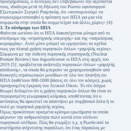
προσχηματικός, ο δεύτερος δεν επιβεβαιώνει την αξιοπιστία
τους, ιδιαίτερα μετά τη δήλωση του Ρώσου υφυπουργού
Εξωτερικών Σεργκέι Ριαμπκόφ, ότι «ανυπομονούμε να
συγκεκριμενοποιηθεί η πρόταση των ΗΠΑ για μια νέα
συμφωνία στην οποία θα συμμετείχαν και άλλες χώρες»
[4].
3. Το σύνδρομο των ΗΠΑ
Φαίνεται ωστόσο ότι οι ΗΠΑ διακατέχονται μόνιμα από το
σύνδρομο της «στρατηγικής υπεροχής» και της «παγκόσμιας
κυριαρχίας». Αυτό μόνο μπορεί να ερμηνεύσει τα σχέδια
τους για πλατιά χρήση πυρηνικών όπλων «χαμηλής ισχύος».
Σύμφωνα με την έκθεση πυρηνικής στρατηγικής (Nuclear
Posture Review) που δημοσίευσαν οι ΗΠΑ στις αρχές του
2019
[5]
, προβλέπεται ανάπτυξη πυρηνικών όπλων «χαμηλής
απόδοσης», τα οποία θα μπορούν να χρησιμοποιηθούν από
διοικητές στρατιωτικών μονάδων σε όλο τον πλανήτη (οι
ΗΠΑ διαθέτουν 800-1000 βάσεις σε όλο τον κόσμο), χωρίς
προηγουμένη έγκριση του Λευκού Οίκου. Το νέο δόγμα
θεωρεί δεδομένο ότι η χρήση πυρηνικών όπλων θα είναι σε
περιορισμένη γεωγραφική κλίμακα, υποθέτοντας ότι ο
αντίπαλος θα αρκεστεί να απαντήσει με συμβατικά όπλα ή το
πολύ με πυρηνικά χαμηλής ισχύος.
Όμως προκύπτουν ορισμένα κρίσιμα ερωτήματα τα οποία
φέρνουν την ανθρωπότητα πολύ κοντά στον κίνδυνο
πυρηνικού ολέθρου. Πώς θα γνωρίζει π.χ. η Ρωσία από τα
συστήματα ανίχνευσης πυραύλων, ότι ένας πύραυλος με