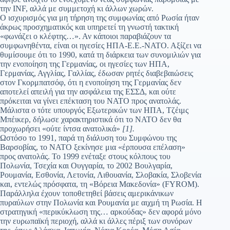
την INF, αλλά με συμμετοχή κι άλλων χωρών.
Ο ισχυρισμός για μη τήρηση της συμφωνίας από Ρωσία ήταν
άκρως προσχηματικός και υπηρετεί τη γνωστή τακτική
«φωνάζει ο κλέφτης…». Αν κάποιοι παραβιάζουν τα
συμφωνηθέντα, είναι οι ηγεσίες ΗΠΑ-Ε.Ε.-ΝΑΤΟ. Αξίζει να
θυμίσουμε ότι το 1990, κατά τη διάρκεια των συνομιλιών για
την ενοποίηση της Γερμανίας, οι ηγεσίες των ΗΠΑ,
Γερμανίας, Αγγλίας, Γαλλίας, έδωσαν ρητές διαβεβαιώσεις
στον Γκορμπατσόφ, ότι η ενοποίηση της Γερμανίας δεν
αποτελεί απειλή για την ασφάλεια της ΕΣΣΔ, και ούτε
πρόκειται να γίνει επέκταση του ΝΑΤΟ προς ανατολάς.
Μάλιστα ο τότε υπουργός Eξωτερικών των ΗΠΑ, Τζέιμς
Μπέικερ, δήλωσε χαρακτηριστικά ότι το ΝΑΤΟ δεν θα
προχωρήσει «ούτε ίντσα ανατολικά»
[1].
Ωστόσο το 1991, παρά τη διάλυση του Συμφώνου της
Βαρσοβίας, το ΝΑΤΟ ξεκίνησε μια «έρπουσα επέλαση»
προς ανατολάς. Το 1999 ενέταξε στους κόλπους του
Πολωνία, Τσεχία και Ουγγαρία, το 2002 Βουλγαρία,
Ρουμανία, Εσθονία, Λετονία, Λιθουανία, Σλοβακία, Σλοβενία
και, εντελώς πρόσφατα, τη «Βόρεια Μακεδονία» (FYROM).
Παράλληλα έχουν τοποθετηθεί βάσεις αμερικάνικων
πυραύλων στην Πολωνία και Ρουμανία με αιχμή τη Ρωσία. Η
στρατηγική «περικύκλωση της… αρκούδας» δεν αφορά μόνο
την ευρωπαϊκή περιοχή, αλλά κι άλλες πέριξ των συνόρων