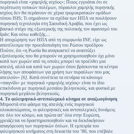
πυρηνικά είναι «χαμηλής ισχύος»; Ποιος εγγυάται ότι σε
περίπτωση τοπικών πολέμων, πύραυλοι χαμηλής πυρηνικής
ισχύος δεν θα περάσουν σε χέρια τρομοκρατικών ομάδων
τύπου ISIS; Τι σημαίνουν τα σχέδια των ΗΠΑ να πουλήσουν
πυρηνική τεχνολογία στη Σαουδική Αραβία, που έχει ως
βασικό στόχο της εξωτερικής της πολιτικής τον αφανισμό του
Ιράν; Και ούτω καθεξής…
Η αποχώρηση των ΗΠΑ από τη συμφωνία INF, είχε ως
αποτέλεσμα την προειδοποίηση του Ρώσου προέδρου
Πούτιν, ότι «η Ρωσία θα αναγκαστεί να αναπτύξει
εξοπλισμούς που θα μπορούν να χρησιμοποιηθούν όχι μόνο
κατά των χωρών από τις οποίες μπορεί να προέλθει μια
απειλή, αλλά και κατά των χωρών όπου βρίσκονται τα κέντρα
λήψης των αποφάσεων για χρήση των πυραύλων που μας
απειλούν»
[6]
. Κατά συνέπεια τα σενάρια να κάνουμε
«παιγνίδι» με πυρηνικά «χαμηλής ισχύος» είναι το ίδιο
επικίνδυνα με πυρηνικά μεσαίου βεληνεκούς, και φυσικά με
πυρηνικά μεγάλου βεληνεκούς.
4. Το φιλειρηνικό-αντιπολεμικό κίνημα σε αναζωογόνηση
Μπροστά στο φάσμα της απειλής ενός πυρηνικού
ολοκαυτώματος, οι φιλειρηνικές και αντιπολεμικές δυνάμεις
σε όλο τον κόσμο, και πρώτα απ’ όλα στην Ευρώπη,
χρειάζεται να δραστηριοποιηθούν και να διεκδικήσουν
απαγόρευση των πυρηνικών όπλων. Η εμπειρία του
φιλειρηνικού κινήματος στη δεκαετία του ’80, που επέβαλε