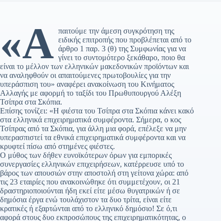
«Α
παιτούμε την άμεση συγκρότηση της
ειδικής επιτροπής που προβλέπεται από το
άρθρο 1 παρ. 3 (θ) της Συμφωνίας για να
γίνει το συντομότερο ξεκάθαρο, ποιο θα
είναι το μέλλον των ελληνικών μακεδονικών προϊόντων και
να αναληφθούν οι απαιτούμενες πρωτοβουλίες για την
υπεράσπιση του» αναφέρει ανακοίνωση του Κινήματος
Αλλαγής με αφορμή το ταξίδι του Πρωθυπουργού Αλέξη
Τσίπρα στα Σκόπια.
Επίσης τονίζει: «Η φιέστα του Τσίπρα στα Σκόπια κάνει κακό
στα ελληνικά επιχειρηματικά συμφέροντα. Σήμερα, ο κος
Τσίπρας από τα Σκόπια, για άλλη μια φορά, επέλεξε να μην
υπερασπιστεί τα εθνικά επιχειρηματικά συμφέροντα και να
κρυφτεί πίσω από στημένες φιέστες.
Ο μύθος των δήθεν ευνοϊκότερων όρων για εμπορικές
συνεργασίες ελληνικών επιχειρήσεων, κατέρρευσε υπό το
βάρος των απουσιών στην αποστολή στη γείτονα χώρα: από
τις 23 εταιρίες που ανακοινώθηκε ότι συμμετέχουν, οι 21
δραστηριοποιούνται ήδη εκεί είτε μέσω θυγατρικών ή σε
δημόσια έργα ενώ τουλάχιστον τα δυο τρίτα, είναι είτε
κρατικές ή εξαρτώνται από το ελληνικό δημόσιο! Σε ό,τι
αφορά στους δυο εκπροσώπους της επιχειρηματικότητας, ο