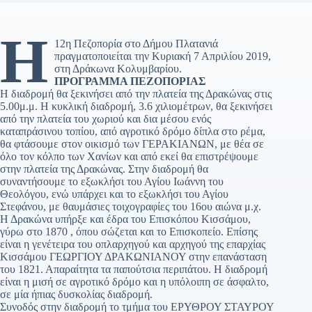
Η
12η Πεζοπορία στο Δήμου Πλατανιά
πραγματοποιείται την Κυριακή 7 Απριλίου 2019,
στη Δράκωνα Κολυμβαρίου.
ΠΡΟΓΡΑΜΜΑ ΠΕΖΟΠΟΡΙΑΣ
Η διαδρομή θα ξεκινήσει από την πλατεία της Δρακώνας στις
5.00μ.μ. Η κυκλική διαδρομή, 3.6 χιλιομέτρων, θα ξεκινήσει
από την πλατεία του χωριού και δια μέσου ενός
καταπράσινου τοπίου, από αγροτικό δρόμο δίπλα στο ρέμα,
θα φτάσουμε στον οικισμό των ΓΕΡΑΚΙΑΝΩΝ, με θέα σε
όλο τον κόλπο των Χανίων και από εκεί θα επιστρέψουμε
στην πλατεία της Δρακώνας. Στην διαδρομή θα
συναντήσουμε το εξωκλήσι του Αγίου Ιωάννη του
Θεολόγου, ενώ υπάρχει και το εξωκλήσι του Αγίου
Στεφάνου, με θαυμάσιες τοιχογραφίες του 16ου αιώνα μ.χ.
Η Δρακώνα υπήρξε και έδρα του Επισκόπου Κισσάμου,
γύρω στο 1870 , όπου σώζεται και το Επισκοπείο. Επίσης
είναι η γενέτειρα του οπλαρχηγού και αρχηγού της επαρχίας
Κισσάμου ΓΕΩΡΓΙΟΥ ΔΡΑΚΩΝΙΑΝΟΥ στην επανάσταση
του 1821. Απαραίτητα τα παπούτσια περιπάτου. Η διαδρομή
είναι η μισή σε αγροτικό δρόμο και η υπόλοιπη σε άσφαλτο,
σε μία ήπιας δυσκολίας διαδρομή.
Συνοδός στην διαδρομή το τμήμα του ΕΡΥΘΡΟΥ ΣΤΑΥΡΟΥ