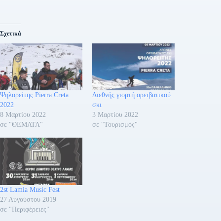
Σχετικά
Ψηλορείτης Pierra Creta
Διεθνής γιορτή ορειβατικού
2022
σκι
8 Μαρτίου 2022
3 Μαρτίου 2022
σε "ΘΕΜΑΤΑ"
σε "Τουρισμός"
2st Lamia Music Fest
27 Αυγούστου 2019
σε "Περιφέρειες"