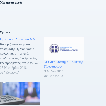
Μου αρέσει αυτό:
Σχετικά
Πρόσβαση ΑμεΑ στα ΜΜΕ
Καθορίζονται τα μέσα
πρόσβασης, η διαδικασία
καθώς και οι τεχνικές
προδιαγραφές διασφάλισης
«Εθνικό Σύστημα Πολιτικής
της πρόσβασης των Ατόμων
Προστασίας»
με Αναπηρία (ΑμεΑ) στις
25 Νοεμβρίου 2018
3 Μαΐου 2019
υπηρεσίες των παρόχων
σε "Κοινωνία"
σε "ΘΕΜΑΤΑ"
υπηρεσιών μέσων μαζικής
ενημέρωσης και
επικοινωνίας, δηλαδή των
τηλεοπτικών σταθμών
ελεύθερης μετάδοσης, της
δημόσιας ραδιοτηλεόρασης,
των συνδρομητικών