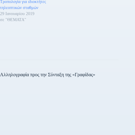
Τροπολογία για ιδιοκτήτες
σταθμών και των παρόχων
τηλεοπτικών σταθμών
μη γραμμικών υπηρεσιών
29 Ιανουαρίου 2019
οπτικοακουστικών μέσων
σε "ΘΕΜΑΤΑ"
με…
Αλληλογραφία προς την Σύνταξη της «Γραφίδας»