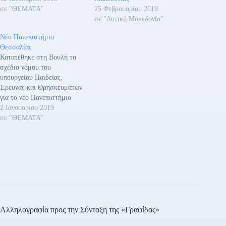
σε "ΘΕΜΑΤΑ"
25 Φεβρουαρίου 2019
σε "Δυτική Μακεδονία"
Νέο Πανεπιστήμιο
Θεσσαλίας
Κατατέθηκε στη Βουλή το
σχέδιο νόμου του
υπουργείου Παιδείας,
Έρευνας και Θρησκευμάτων
για το νέο Πανεπιστήμιο
Θεσσαλίας. Φέρει τον τίτλο
2 Ιανουαρίου 2019
«Συνέργειες Εθνικού και
σε "ΘΕΜΑΤΑ"
Καποδιστριακού
Πανεπιστημίου Αθηνών,
Γεωπονικού Πανεπιστημίου
Αθηνών, Πανεπιστήμιου
Θεσσαλίας με τα Τ.Ε.Ι.
Θεσσαλίας και Στερεάς
Ελλάδας, Παλλημνιακό
Ταμείο και άλλες διατάξεις».
Αλληλογραφία προς την Σύνταξη της «Γραφίδας»