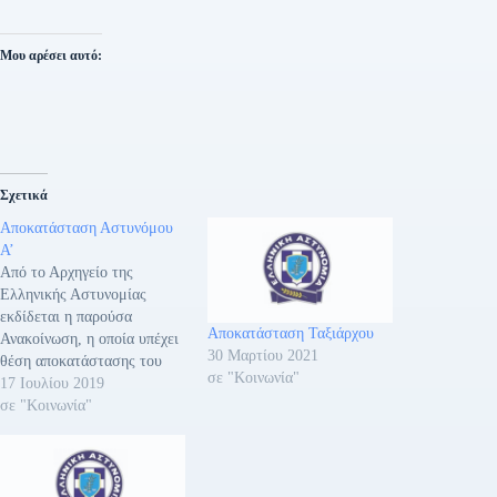
Μου αρέσει αυτό:
Σχετικά
Αποκατάσταση Αστυνόμου
Α’
Από το Αρχηγείο της
Ελληνικής Αστυνομίας
εκδίδεται η παρούσα
Αποκατάσταση Ταξιάρχου
Ανακοίνωση, η οποία υπέχει
30 Μαρτίου 2021
θέση αποκατάστασης του
σε "Κοινωνία"
Αστυνόμου Α’ (ε.α.) Κύρου
17 Ιουλίου 2019
Κωνσταντίνου. Ο
σε "Κοινωνία"
προαναφερόμενος, τον
Ιούνιο του 2018, αθωώθηκε
αμετάκλητα για τα
αδικήματα της υπεξαίρεσης