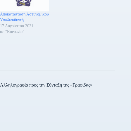
και της απιστίας στην
υπηρεσία και της ηθικής
Αποκατάσταση Αστυνομικού
αυτουργίας σε ψευδή
Υποδιευθυντή
βεβαίωση, για τα οποία
17 Αυγούστου 2021
είχε…
σε "Κοινωνία"
Αλληλογραφία προς την Σύνταξη της «Γραφίδας»