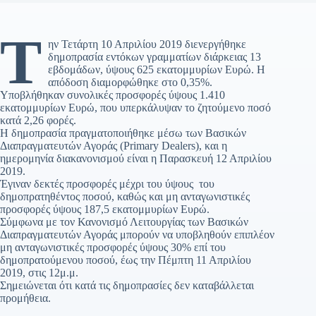
Τ
ην Τετάρτη 10 Απριλίου 2019 διενεργήθηκε
δημοπρασία εντόκων γραμματίων διάρκειας 13
εβδομάδων, ύψους 625 εκατομμυρίων Ευρώ. Η
απόδοση διαμορφώθηκε στο 0,35%.
Υποβλήθηκαν συνολικές προσφορές ύψους 1.410
εκατομμυρίων Ευρώ, που υπερκάλυψαν το ζητούμενο ποσό
κατά 2,26 φορές.
Η δημοπρασία πραγματοποιήθηκε μέσω των Βασικών
Διαπραγματευτών Αγοράς (Primary Dealers), και η
ημερομηνία διακανονισμού είναι η Παρασκευή 12 Απριλίου
2019.
Έγιναν δεκτές προσφορές μέχρι του ύψους του
δημοπρατηθέντος ποσού, καθώς και μη ανταγωνιστικές
προσφορές ύψους 187,5 εκατομμυρίων Ευρώ.
Σύμφωνα με τον Κανονισμό Λειτουργίας των Βασικών
Διαπραγματευτών Αγοράς μπορούν να υποβληθούν επιπλέον
μη ανταγωνιστικές προσφορές ύψους 30% επί του
δημοπρατούμενου ποσού, έως την Πέμπτη 11 Απριλίου
2019, στις 12μ.μ.
Σημειώνεται ότι κατά τις δημοπρασίες δεν καταβάλλεται
προμήθεια.