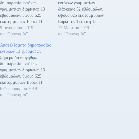
δημοπρασία εντόκων
εντόκων γραμματίων
γραμματίων διάρκειας 13
διάρκειας 52 εβδομάδων,
εβδομάδων, ύψους 625
ύψους 625 εκατομμυρίων
εκατομμυρίων Ευρώ. Η
Ευρώ την Τετάρτη 13
απόδοση διαμορφώθηκε στο
9 Ιανουαρίου 2019
Μαρτίου 2019. Η απόδοση
13 Μαρτίου 2019
0,67%. Υποβλήθηκαν
σε "Οικονομία"
διαμορφώθηκε στο 0,95%.
σε "Οικονομία"
συνολικές προσφορές ύψους
Υποβλήθηκαν συνολικές
Αποτελέσματα δημοπρασίας
1.142 εκατομμυρίων Ευρώ,
προσφορές ύψους 1.194
εντόκων 13 εβδομάδων
που υπερκάλυψαν το
εκατομμυρίων Ευρώ, που
Σήμερα διενεργήθηκε
ζητούμενο ποσό κατά 1,83
υπερκάλυψαν το ζητούμενο
δημοπρασία εντόκων
φορές. Η δημοπρασία
ποσό κατά 1,91 φορές.Η
γραμματίων διάρκειας 13
πραγματοποιήθηκε μέσω των
δημοπρασία
εβδομάδων, ύψους 625
Βασικών Διαπραγματευτών
πραγματοποιήθηκε μέσω των
εκατομμυρίων Ευρώ. Η
Αγοράς (Primary Dealers),
Βασικών Διαπραγματευτών
απόδοση διαμορφώθηκε στο
6 Φεβρουαρίου 2019
και η ημερομηνία
Αγοράς (Primary Dealers),
0,50%. Υποβλήθηκαν
σε "Οικονομία"
διακανονισμού είναι η
και η ημερομηνία
συνολικές προσφορές ύψους
Παρασκευή 11…
διακανονισμού…
1.316 εκατομμυρίων Ευρώ,
που υπερκάλυψαν το
ζητούμενο ποσό κατά 2,11
φορές. Η δημοπρασία
πραγματοποιήθηκε μέσω των
Βασικών Διαπραγματευτών