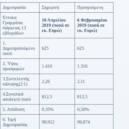
Δημοπρασία
Σημερινή
Προηγούμενη
Έντοκα
10 Απριλίου
6 Φεβρουαρίου
Γραμμάτια
2019
(ποσά σε
2019
(ποσά σε
διάρκειας 13
εκ. Ευρώ)
εκ. Ευρώ)
εβδομάδων
1.
Δημοπρατούμενο
625
625
ποσό
2. Ύψος
1.410
1.316
προσφορών
3.Συντελεστής
2,26
2,11
κάλυψης(2:1)
4.Συνολικά
812,5
812,5
αποδεκτό ποσό
5. Απόδοση
0,35%
0,50%
6. Τιμή
99,912
99,874
Δημοπρασίας