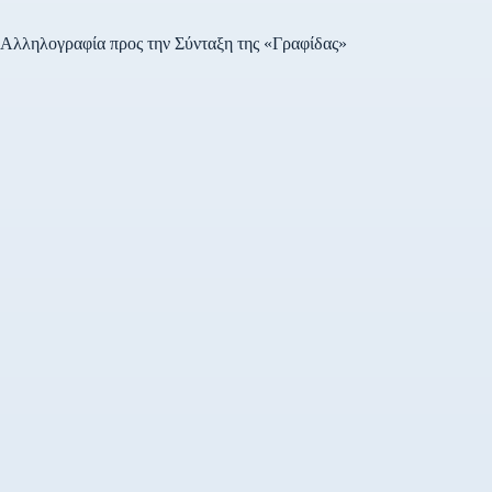
Αγοράς (Primary Dealers),
και η ημερομηνία
Αλληλογραφία προς την Σύνταξη της «Γραφίδας»
διακανονισμού είναι η
Παρασκευή 8…