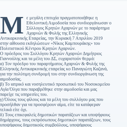
Μ
ε μεγάλη επιτυχία πραγματοποιήθηκε η
Εθελοντική Αιμοδοσία που συνδιοργάνωσαν ο
Σύλλογος Κρητών Αχαρνών με το παράρτημα
Αχαρνών & Φυλής της Ελληνικής
Αντικαρκινικής Εταιρείας, την Κυριακή 7 Απριλίου 2019
στην αίθουσα εκδηλώσεων «Νίκος Καμπουράκης» του
Πολιτιστικού Κέντρου Κρητών Αχαρνών.
Ο πρόεδρος του Συλλόγου Κρητών Αχαρνών Δημήτριος
Γιαννούλης και τα μέλη του ΔΣ, ευχαριστούν θερμά:
α) Τον πρόεδρο του παραρτήματος Αχαρνών & Φυλής της
Ελληνικής Αντικαρκινικής εταιρείας κο Παναγιώτη Καζανά,
για την πολύτιμη συνδρομή του στην συνδιοργάνωση της
αιμοδοσίας.
β) Το ιατρικό και νοσηλευτικό προσωπικό του Νοσοκομείου
Αγία Όλγα που παραβρέθηκε στην αιμοδοσία και μας
παρείχε τις υπηρεσίες του.
γ) Όλους τους φίλους και τα μέλη του συλλόγου μας που
προσήλθαν για να προσφέρουν αίμα, είτε τα κατάφεραν
τελικά είτε όχι.
δ) Τους επικεφαλείς δημοτικών παρατάξεων και υποψήφιους
δημάρχους, τους εκπρόσωπους δημοτικών παρατάξεων, τους
υποψήφιους δημοτικούς συμβούλους, υποψήφιους