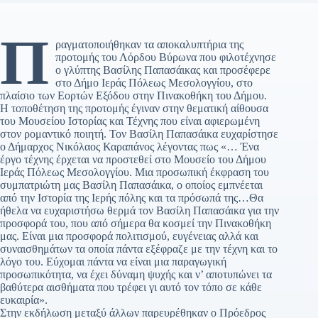
Π
ραγματοποιήθηκαν τα αποκαλυπτήρια της
προτομής του Λόρδου Βύρωνα που φιλοτέχνησε
ο γλύπτης Βασίλης Παπασάικας και προσέφερε
στο Δήμο Ιεράς Πόλεως Μεσολογγίου, στο
πλαίσιο των Εορτών Εξόδου στην Πινακοθήκη του Δήμου.
Η τοποθέτηση της προτομής έγιναν στην θεματική αίθουσα
του Μουσείου Ιστορίας και Τέχνης που είναι αφιερωμένη
στον ρομαντικό ποιητή. Τον Βασίλη Παπασάικα ευχαρίστησε
ο Δήμαρχος Νικόλαος Καραπάνος λέγοντας πως «… Ένα
έργο τέχνης έρχεται να προστεθεί στο Μουσείο του Δήμου
Ιεράς Πόλεως Μεσολογγίου. Μια προσωπική έκφραση του
συμπατριώτη μας Βασίλη Παπασάικα, ο οποίος εμπνέεται
από την Ιστορία της Ιερής πόλης και τα πρόσωπά της…Θα
ήθελα να ευχαριστήσω θερμά τον Βασίλη Παπασάικα για την
προσφορά του, που από σήμερα θα κοσμεί την Πινακοθήκη
μας. Είναι μια προσφορά πολιτισμού, ευγένειας αλλά και
συναισθημάτων τα οποία πάντα εξέφραζε με την τέχνη και το
λόγο του. Εύχομαι πάντα να είναι μια παραγωγική
προσωπικότητα, να έχει δύναμη ψυχής και ν’ αποτυπώνει τα
βαθύτερα αισθήματα που τρέφει γι αυτό τον τόπο σε κάθε
ευκαιρία».
Στην εκδήλωση μεταξύ άλλων παρευρέθηκαν ο Πρόεδρος