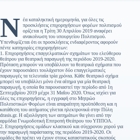
Ν
έα καταληκτική ημερομηνία, για όλες τις
προσκλήσεις επιχορηγήσεων φορέων πολιτισμού
ορίζεται η Τρίτη 30 Απριλίου 2019 αναφέρει
ανακοίνωση του υπουργείου Πολιτισμού.
Υπενθυμίζεται ότι οι προσκλήσεις ενδιαφέροντος αφορούν
πέντε κατηγορίες επιχορηγήσεων:
1. Επιχορηγήσεις επαγγελματικών σχημάτων του ελεύθερου
θεάτρου για θεατρική παραγωγή της περιόδου 2019-2020.
Πρόταση μπορούν να υποβάλλουν τα θεατρικά σχήματα που
έχουν παρουσιάσει τουλάχιστον δύο επαγγελματικές
παραγωγές τα τελευταία τρία χρόνια. Κάθε θεατρικό σχήμα
μπορεί να υποβάλλει μόνο ένα αίτημα για μία θεατρική
παραγωγή, η οποία θα παρουσιαστεί την περίοδο από 1η
Σεπτεμβρίου 2019 μέχρι 31 Μαΐου 2020. Όπως ισχύει για
όλες τις επιχορηγήσεις, η εγγραφή στο Μητρώο
Πολιτιστικών Φορέων είναι απαραίτητη προϋπόθεση και η
κατάθεση του αιτήματος γίνεται ηλεκτρονικά στην Πύλη
drasis.gr. Η αξιολόγηση των αιτημάτων θα γίνει από την
αρμόδια Γνωμοδοτική Επιτροπή Θεάτρου του ΥΠΠΟΑ.
2. Επιχορηγήσεις ομάδων κλασικού και σύγχρονου χορού για
την παραγωγή παράστασης της περιόδου 2019-2020. Οι
ομάδες θα πρέπει να έχουν στους καταστατικούς σκοπούς