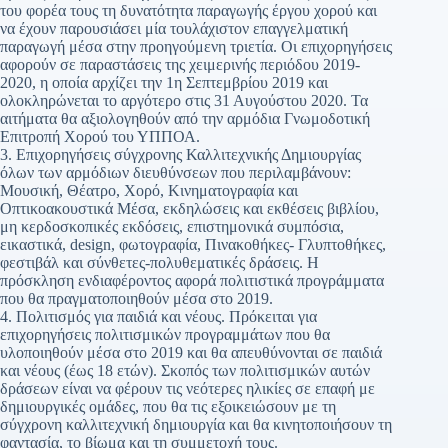
του φορέα τους τη δυνατότητα παραγωγής έργου χορού και
να έχουν παρουσιάσει μία τουλάχιστον επαγγελματική
παραγωγή μέσα στην προηγούμενη τριετία. Οι επιχορηγήσεις
αφορούν σε παραστάσεις της χειμερινής περιόδου 2019-
2020, η οποία αρχίζει την 1η Σεπτεμβρίου 2019 και
ολοκληρώνεται το αργότερο στις 31 Αυγούστου 2020. Τα
αιτήματα θα αξιολογηθούν από την αρμόδια Γνωμοδοτική
Επιτροπή Χορού του ΥΠΠΟΑ.
3. Επιχορηγήσεις σύγχρονης Καλλιτεχνικής Δημιουργίας
όλων των αρμόδιων διευθύνσεων που περιλαμβάνουν:
Μουσική, Θέατρο, Χορό, Κινηματογραφία και
Οπτικοακουστικά Μέσα, εκδηλώσεις και εκθέσεις βιβλίου,
μη κερδοσκοπικές εκδόσεις, επιστημονικά συμπόσια,
εικαστικά, design, φωτογραφία, Πινακοθήκες- Γλυπτοθήκες,
φεστιβάλ και σύνθετες-πολυθεματικές δράσεις. Η
πρόσκληση ενδιαφέροντος αφορά πολιτιστικά προγράμματα
που θα πραγματοποιηθούν μέσα στο 2019.
4. Πολιτισμός για παιδιά και νέους. Πρόκειται για
επιχορηγήσεις πολιτισμικών προγραμμάτων που θα
υλοποιηθούν μέσα στο 2019 και θα απευθύνονται σε παιδιά
και νέους (έως 18 ετών). Σκοπός των πολιτισμικών αυτών
δράσεων είναι να φέρουν τις νεότερες ηλικίες σε επαφή με
δημιουργικές ομάδες, που θα τις εξοικειώσουν με τη
σύγχρονη καλλιτεχνική δημιουργία και θα κινητοποιήσουν τη
φαντασία, το βίωμα και τη συμμετοχή τους.