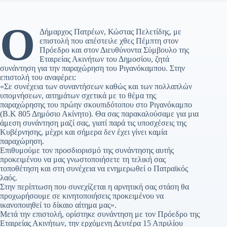
Ο
Δήμαρχος Πατρέων, Κώστας Πελετίδης, με
επιστολή που απέστειλε χθες Πέμπτη στον
Πρόεδρο και στον Διευθύνοντα Σύμβουλο της
Εταιρείας Ακινήτων του Δημοσίου, ζητά
συνάντηση για την παραχώρηση του Ριγανόκαμπου. Στην
επιστολή του αναφέρει:
«Σε συνέχεια των συναντήσεων καθώς και των πολλαπλών
υπομνήσεων, αιτημάτων σχετικά με το θέμα της
παραχώρησης του πρώην σκουπιδότοπου στο Ριγανόκαμπο
(Β.Κ 805 Δημόσιο Ακίνητο). Θα σας παρακαλούσαμε για μια
άμεση συνάντηση μαζί σας, γιατί παρά τις υποσχέσεις της
Κυβέρνησης, μέχρι και σήμερα δεν έχει γίνει καμία
παραχώρηση.
Επιθυμούμε τον προσδιορισμό της συνάντησης αυτής
προκειμένου να μας γνωστοποιήσετε τη τελική σας
τοποθέτηση και στη συνέχεια να ενημερωθεί ο Πατραϊκός
λαός.
Στην περίπτωση που συνεχίζεται η αρνητική σας στάση θα
προχωρήσουμε σε κινητοποιήσεις προκειμένου να
ικανοποιηθεί το δίκαιο αίτημα μας».
Μετά την επιστολή, ορίστηκε συνάντηση με τον Πρόεδρο της
Εταιρείας Ακινήτων, την ερχόμενη Δευτέρα 15 Απριλίου