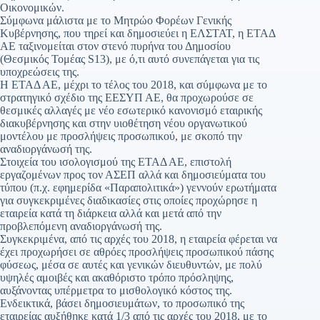
Οικονομικών.
Σύμφωνα μάλιστα με το Μητρώο Φορέων Γενικής
Κυβέρνησης, που τηρεί και δημοσιεύει η ΕΛΣΤΑΤ, η ΕΤΑΔ
ΑΕ ταξινομείται στον στενό πυρήνα του Δημοσίου
(Θεσμικός Τομέας S13), με ό,τι αυτό συνεπάγεται για τις
υποχρεώσεις της.
Η ΕΤΑΔ ΑΕ, μέχρι το τέλος του 2018, και σύμφωνα με το
στρατηγικό σχέδιο της ΕΕΣΥΠ ΑΕ, θα προχωρούσε σε
θεσμικές αλλαγές με νέο εσωτερικό κανονισμό εταιρικής
διακυβέρνησης και στην υιοθέτηση νέου οργανωτικού
μοντέλου με προσλήψεις προσωπικού, με σκοπό την
αναδιοργάνωσή της.
Στοιχεία του ισολογισμού της ΕΤΑΔ ΑΕ, επιστολή
εργαζομένων προς τον ΑΣΕΠ αλλά και δημοσιεύματα του
τύπου (π.χ. εφημερίδα «Παραπολιτικά») γεννούν ερωτήματα
για συγκεκριμένες διαδικασίες στις οποίες προχώρησε η
εταιρεία κατά τη διάρκεια αλλά και μετά από την
προβλεπόμενη αναδιοργάνωσή της.
Συγκεκριμένα, από τις αρχές του 2018, η εταιρεία φέρεται να
έχει προχωρήσει σε αθρόες προσλήψεις προσωπικού πάσης
φύσεως, μέσα σε αυτές και γενικών διευθυντών, με πολύ
υψηλές αμοιβές και ακαθόριστο τρόπο πρόσληψης,
αυξάνοντας υπέρμετρα το μισθολογικό κόστος της.
Ενδεικτικά, βάσει δημοσιευμάτων, το προσωπικό της
εταιρείας αυξήθηκε κατά 1/3 από τις αρχές του 2018, με το