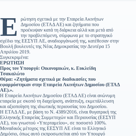
Ε
ρώτηση σχετικά με την Εταιρεία Ακινήτων
Δημοσίου (ΕΤΑΔ ΑΕ) και ζητήματα που
προέκυψαν κατά τη διάρκεια αλλά και μετά από
την προβλεπόμενη, σύμφωνα με το στρατηγικό
σχέδιο της ΕΕΣΥΠ ΑΕ, αναδιοργάνωσή της, κατέθεσαν στην
Βουλή βουλευτές της Νέας Δημοκρατίας την Δευτέρα 15
Απριλίου 2019.
Συγκεκριμένα:
ΕΡΩΤΗΣΗ
Προς τον Υπουργό: Οικονομικών, κ. Ευκλείδη
Τσακαλώτο
Θέμα: «Ζητήματα σχετικά με διαδικασίες που
εφαρμόστηκαν στην Εταιρεία Ακινήτων Δημοσίου (ΕΤΑΔ
ΑΕ).».
Η Εταιρεία Ακινήτων Δημοσίου (ΕΤΑΔ ΑΕ) είναι ανώνυμη
εταιρεία με σκοπό τη διαχείριση, ανάπτυξη, εκμετάλλευση
και αξιοποίηση της ιδιωτικής περιουσίας του Δημοσίου.
Η ΕΤΑΔ ΑΕ, με βάση το Ν. 4389/2016, είναι θυγατρική της
Ελληνικής Εταιρείας Συμμετοχών και Περιουσίας (ΕΕΣΥΠ
ΑΕ), του γνωστού «Υπερταμείου», σε ποσοστό 100%.
Μοναδικός μέτοχος της ΕΕΣΥΠ ΑΕ είναι το Ελληνικό
Δημόσιο, όπως αυτό εκπροσωπείται από τον Υπουργό