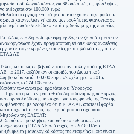
μηνιαίο μισθολογικό κόστος για 68 από αυτές τις προσλήψεις
να ανέρχεται στα 180.000 ευρώ.
Μάλιστα οι εργαζόμενοι στην εταιρεία έχουν προχωρήσει σε
σωρεία καταγγελιών γι’ αυτές τις προσλήψεις, φτάνοντας σε
μία περίπτωση σε εξώδικο κατά της διοίκησης της εταιρείας.
Επιπλέον, στο δημοσίευμα εφημερίδας τονίζεται ότι μετά την
αναδιοργάνωση έχουν πραγματοποιηθεί απευθείας αναθέσεις
έργων σε συγκεκριμένες εταιρείες με υψηλό κόστος για την
ΕΤΑΔ ΑΕ.
Τέλος, και όπως επιβεβαιώνεται στον ισολογισμό της ΕΤΑΔ
ΑΕ, το 2017, αυξήθηκαν οι αμοιβές του Διοικητικού
Συμβουλίου κατά 100.000 ευρώ σε σχέση με το 2016,
φτάνοντας τα 274.108 ευρώ.
Κατόπιν των ανωτέρω, ερωτάται ο κ. Υπουργός:
1. Τηρείται η κείμενη νομοθεσία δημοσιονομικής πειθαρχίας
και παρακολούθησης που ισχύει για τους φορείς της Γενικής
Κυβέρνησης, με δεδομένο ότι η ΕΤΑΔ ΑΕ αποτελεί φορέα
και καταχωρείται εντός της περιμέτρου του σχετικού
Μητρώου της ΕΛΣΤΑΤ;
2. Σε πόσες προσλήψεις και υπό ποιο καθεστώς έχει
προχωρήσει η ΕΤΑΔ ΑΕ από αρχές του 2018; Πόσο
αυξήθηκε το μισθολογικό κόστος της εταιρείας; Ποια είναι η