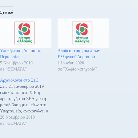
Σχετικά
Υποθήκευση Δημόσιας
Αποδέσμευση ακινήτων
Περιουσίας
Ελληνικού Δημοσίου
5 Νοεμβρίου 2019
1 Ιουνίου 2020
σε "ΘΕΜΑΤΑ"
σε "Χωρίς κατηγορία"
Αρχαιολόγοι στο ΣτΕ
Στις 21 Ιανουαρίου 2019
εκδικάζεται στο ΣτΕ η
προσφυγή του ΣΕΑ για τη
μεταβίβαση μνημείων στο
Υπερταμείο, ανακοινώνει ο
Σύλλογος Ελλήνων
28 Νοεμβρίου 2018
Αρχαιολόγων. Συγκεκριμένα
σε "ΘΕΜΑΤΑ"
αναφέρεται: Δυόμιση
περίπου μήνες μετά την