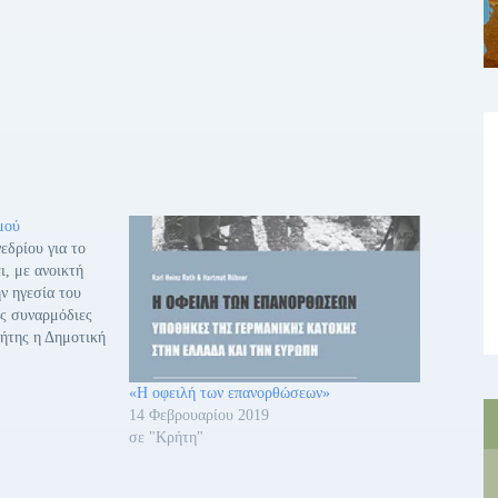
μού
εδρίου για το
ι, με ανοικτή
ν ηγεσία του
ις συναρμόδιες
ρήτης η Δημοτική
νεργοί
ποτελεί
«Η οφειλή των επανορθώσεων»
 το οποίο
14 Φεβρουαρίου 2019
Μητρόπολη του
σε "Κρήτη"
 Κνωσό,…