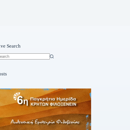
ive Search
o
sults
osts