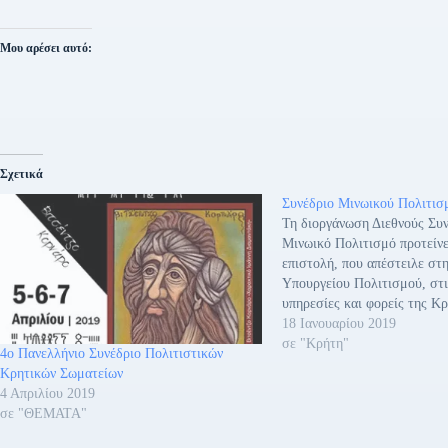
Μου αρέσει αυτό:
Σχετικά
Συνέδριο Μινωικού Πολιτισ
Τη διοργάνωση Διεθνούς Συν
Μινωικό Πολιτισμό προτείνε
επιστολή, που απέστειλε στη
Υπουργείου Πολιτισμού, στ
υπηρεσίες και φορείς της Κ
Παράταξη του Ηρακλείου «Ε
18 Ιανουαρίου 2019
Πολίτες». Θεωρώντας πως α
σε "Κρήτη"
4ο Πανελλήνιο Συνέδριο Πολιτιστικών
υποχρέωση για το Ηράκλειο,
Κρητικών Σωματείων
φιλοξενεί την Πρωτεύουσα-
4 Απριλίου 2019
Μινωικού Πολιτισμού, την
σε "ΘΕΜΑΤΑ"