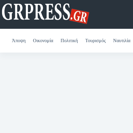
Μετάβαση
στο
περιεχόμενο
Άποψη
Οικονομία
Πολιτική
Τουρισμός
Ναυτιλία