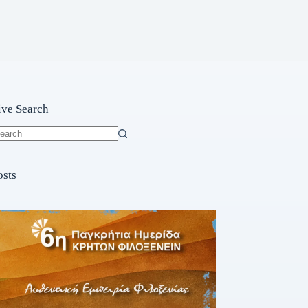
ive Search
o
sults
osts