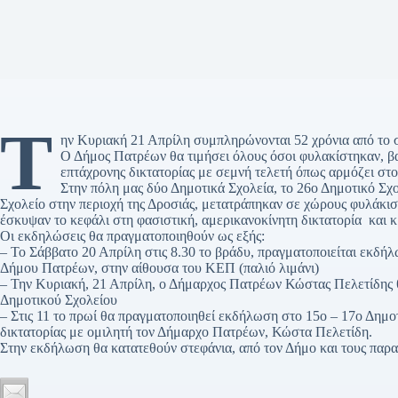
Τ
ην Κυριακή 21 Απρίλη συμπληρώνονται 52 χρόνια από το σ
Ο Δήμος Πατρέων θα τιμήσει όλους όσοι φυλακίστηκαν, βα
επτάχρονης δικτατορίας με σεμνή τελετή όπως αρμόζει στο
Στην πόλη μας δύο Δημοτικά Σχολεία, το 26ο Δημοτικό Σχο
Σχολείο στην περιοχή της Δροσιάς, μετατράπηκαν σε χώρους φυλάκι
έσκυψαν το κεφάλι στη φασιστική, αμερικανοκίνητη δικτατορία και κ
Οι εκδηλώσεις θα πραγματοποιηθούν ως εξής:
– Το Σάββατο 20 Απρίλη στις 8.30 το βράδυ, πραγματοποιείται εκδή
Δήμου Πατρέων, στην αίθουσα του ΚΕΠ (παλιό λιμάνι)
– Την Κυριακή, 21 Απρίλη, ο Δήμαρχος Πατρέων Κώστας Πελετίδης θ
Δημοτικού Σχολείου
– Στις 11 το πρωί θα πραγματοποιηθεί εκδήλωση στο 15ο – 17ο Δημο
δικτατορίας με ομιλητή τον Δήμαρχο Πατρέων, Κώστα Πελετίδη.
Στην εκδήλωση θα κατατεθούν στεφάνια, από τον Δήμο και τους πα