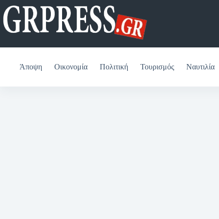
Μετάβαση
στο
περιεχόμενο
Άποψη
Οικονομία
Πολιτική
Τουρισμός
Ναυτιλία