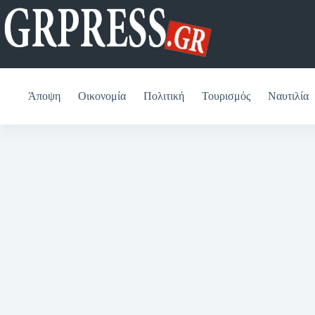
Μετάβαση
στο
περιεχόμενο
Άποψη
Οικονομία
Πολιτική
Τουρισμός
Ναυτιλία