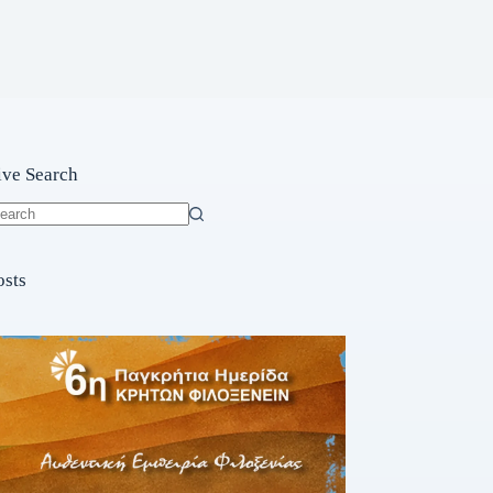
ive Search
o
sults
osts