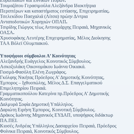
Ευρωπαϊκών και Εθνικών Πόρων
.
Τουμαζάτου Γερασιμούλα Αλεξάνδρα Ιδιοκτήτρια
Περιπτέρων και καταστήματος εστίασης, Επιχειρηματίας
.
Τσελεκίδου Πασχαλιά (Λίτσα) πρώην Δ/ντρια
Ανταποδοτικών Χορηγιών ΟΠΑΠ
.
Τσιρίδης Γιώργος τέως Αντινομάρχης Πειραιά, Μηχανικός
ΟΑΣΑ
.
Χρυσοφάκης Λευτέρης Επιχειρηματίας, Μέλος Διοίκησης
ΤΑΑ Βόλεϊ Ολυμπιακού.
Υποψήφιοι σύμβουλοι Α’ Κοινότητας
Αλεξανδρής Ευάγγελος Κοινοτικός Σύμβουλος.
Ασκοξυλάκη Οικονομάκου Ιωάννα Οικιακά.
Γιοσμά-Φασόλη Ελένη Ζωγράφος.
Γκόλφης Νικήτας Πρόεδρος Α’ Δημοτικής Κοινότητας,
Έμπορος – Ιχθυοπώλης, Μέλος Δ.Σ. Επαγγελματικού
Επιμελητηρίου Πειραιά.
Γραμματικοπούλου Κατερίνα πρ.Πρόεδρος Α’ Δημοτικής
Κοινότητας.
Δαλμυρά Σοφία Δημοτική Υπάλληλος.
Δαριώτη Ειρήνη Έμπορος, Κοινοτική Σύμβουλος.
Δράκος Ιωάννης Μηχανικός ΕΥΔΑΠ, υποψήφιος διδάκτωρ
ΠΑ.ΠΕΙ.
Κιοσές Ανδρέας Υπάλληλος Δασαρχείου Πειραιά, Πρόεδρος
Φοίνικα Πειραιά, Κοινοτικός Σύμβουλος.