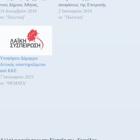
τους Δήμους Αθήνας,
αποφάσεως της Επιτροπής
Πειραιά, Καισαριανής,
14 Δεκεμβρίου 2018
Ψηφοδελτίων
2 Ιανουαρίου 2019
Χαϊδαρίου και Πετρούπολης
σε "Πολιτική"
Αυτοδιοίκησης.
σε "Πολιτική"
για τις δημοτικές και
περιφερειακές εκλογές. - Για
την Περιφέρεια Αττικής:
Υποψήφιος Περιφερειάρχης
θα είναι ο Γιάννης
Πρωτούλης, 41 χρονών,
Υποψήφιοι Δήμαρχοι
μέλος του ΠΓ της ΚΕ του
Αττικής υποστηριζόμενοι
ΚΚΕ και…
από ΚΚΕ
7 Ιανουαρίου 2019
σε "ΘΕΜΑΤΑ"