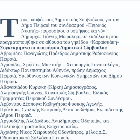
Τ
ους υποψήφιους Δημοτικούς Συμβούλους για τον
Δήμο Πειραιά του συνδυασμού «Πειραιάς
Νικητής» παρουσίασε ο υοψήφιος και νύν
Δήμαρχος Γιάννης Μώραλησς σε εκδήλωση που
πραγματοποιήθηκε σε αίθουσα του γηπέδου «Καραϊσκάκη».
Συγκεκριμένα οι υποψήφιοι Δημοτικοί Σύμβουλοι:
Αβραμίδης Παναγιώτης Πρόεδρος Δημοτικής Ραδιοφωνίας
Πειραιά
.
Αγραπίδης Χρήστος Μαιευτήρ – Χειρουργός Γυναικολόγος,
Διδάκτωρ Πανεπιστημίου Αθηνών, πρώην Δήμαρχος
Πειραιά, Υπεύθυνος των Κοινωνικών Υπηρεσιών του Δήμου
Πειραιά
.
Αθανασιάδου Κυριακή (Κίρκη) Δημοσιογράφος
.
Αληφραγκής Ιωάννης Κοινοτικός Σύμβουλος, Ειδικός
Γραμματέας Πειραϊκού Συνδέσμου
.
Αρβανίτου Δέσποινα Καθηγήτρια Φυσικής Αγωγής,
Πρόεδρος Σχολικής Επιτροπής Δευτεροβάθμιας Εκπαίδευσης
Δήμου Πειραιά
.
Αργουδέλης Αλέξανδρος Αντιδήμαρχος Οδοποιίας και
Πολιτικής Προστασίας Επιχειρηματίας
.
Αχριάνης Νίκος Χειρουργός Οδοντίατρος, μέλος Δ.Σ.
Οδοντιατρικού Συλλόγου Πειραιά
.