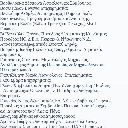
Βαρβαλούκα Δέσποινα Ασφαλιστικός Σύμβουλος
.
Βασιλειάδου Ευγενία Επιχειρηματίας
.
Βεντούρης Ανδρέας Αντιδήμαρχος Πληροφορικής,
Επικοινωνίας, Προγραμματισμού και Ανάπτυξης
.
Βερυκάκη Ελλάς (Ελίνα) Τραπεζικό Στέλεχος, Msc in
Finance
.
Βοϊδονικόλας Γιάννης Πρόεδρος Α’ Δημοτικής Κοινότητας,
Πρόεδρος ΝΟ.Δ.Ε Α’ Πειραιά & Νήσων της Ν.Δ,
Απόστρατος Αξιωματικός Στρατού Ξηράς
.
Βουράκης Ιωσήφ Ελεύθερος Επαγγελματίας, Δημοτικός
Σύμβουλος
.
Γαϊτανάρος Στυλιανός Μηχανολόγος Μηχανικός,
Αντιδήμαρχος Δημοτικής Περιουσίας & Μηχανολογικού –
Ηλεκτρολογικού
.
Γκουτζαμάνη Μαρία Αρχαιολόγος, Επιχειρηματίας
.
Γλου Σμάρα Επιχειρηματίας
.
Γλύκα-Χαρβαλάκου Αθηνά (Νανά) Δικηγόρος Παρ’ Εφέταις
– Αντιδήμαρχος Οικονομικών, Πρόεδρος Οικονομικής
Επιτροπής
.
Γρυπαίος Νίκος Αξιωματικός ΕΛ.ΑΣ. ε.α.Δαβάκης Γεώργιος
Πρόεδρος Δημοτικού Συμβουλίου Πειραιά, Αντιπτέραρχος
ε.α. Δικηγόρος παρ’ Αρείω Πάγω
.
Δελαγραμμάτικας Νίκος Δημοσιογράφος
.
Δρούζας Γιώργος Οικονομολόγος – Στατιστικολόγος
.
Ελληνιάδης Σταύρος τέως Πρόεδρος ΟΠΑΝ Πειραιά, πρ.