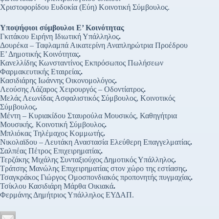
Χριστοφορίδου Ευδοκία (Εύη) Κοινοτική Σύμβουλος.
Υποψήφιοι σύμβουλοι Ε’ Κοινότητας
Γκιτάκου Ειρήνη Ιδιωτική Υπάλληλος
.
Δουρέκα – Ταφλαμπά Αικατερίνη Αναπληρώτρια Προέδρου
Ε’ Δημοτικής Κοινότητας
.
Κανελλίδης Κωνσταντίνος Εκπρόσωπος Πωλήσεων
Φαρμακευτικής Εταιρείας
.
Κασιδιάρης Ιωάννης Οικονομολόγος
.
Λεούσης Λάζαρος Χειρουργός – Οδοντίατρος
.
Μελάς Λεωνίδας Ασφαλιστικός Σύμβουλος, Κοινοτικός
Σύμβουλος
.
Μέντη – Κυριακίδου Σταυρούλα Μουσικός, Καθηγήτρια
Μουσικής, Κοινοτική Σύμβουλος
.
Μπλιόκας Τηλέμαχος Κομμωτής
.
Νικολαϊδου – Λευτάκη Αναστασία Ελεύθερη Επαγγελματίας
.
Σαλπέας Πέτρος Επιχειρηματίας
.
Τερζάκης Μιχάλης Συνταξιούχος Δημοτικός Υπάλληλος
.
Τράτσης Μανώλης Επιχειρηματίας στον χώρο της εστίασης
.
Τσαγκράκος Γιώργος Ομοσπονδιακός προπονητής πυγμαχίας
.
Τσίκλου Κασιδιάρη Μάρθα Οικιακά
.
Φερμάνης Δημήτριος Υπάλληλος ΕΥΔΑΠ.