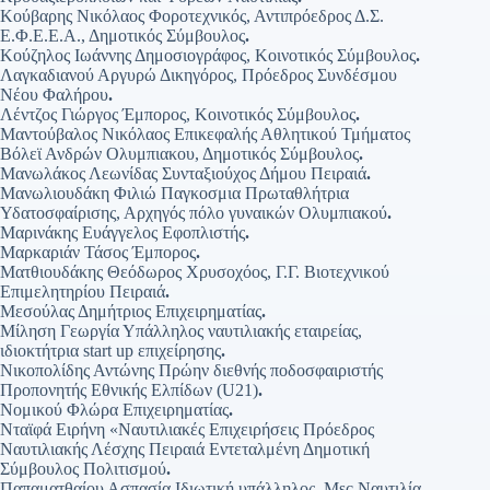
Κούβαρης Νικόλαος Φοροτεχνικός, Αντιπρόεδρος Δ.Σ.
Ε.Φ.Ε.Ε.Α., Δημοτικός Σύμβουλος
.
Κούζηλος Ιωάννης Δημοσιογράφος, Κοινοτικός Σύμβουλος
.
Λαγκαδιανού Αργυρώ Δικηγόρος, Πρόεδρος Συνδέσμου
Νέου Φαλήρου
.
Λέντζος Γιώργος Έμπορος, Κοινοτικός Σύμβουλος
.
Μαντούβαλος Νικόλαος Επικεφαλής Αθλητικού Τμήματος
Βόλεϊ Ανδρών Ολυμπιακου, Δημοτικός Σύμβουλος
.
Μανωλάκος Λεωνίδας Συνταξιούχος Δήμου Πειραιά
.
Μανωλιουδάκη Φιλιώ Παγκοσμια Πρωταθλήτρια
Υδατοσφαίρισης, Αρχηγός πόλο γυναικών Ολυμπιακού
.
Μαρινάκης Ευάγγελος Εφοπλιστής
.
Μαρκαριάν Τάσος Έμπορος
.
Ματθιουδάκης Θεόδωρος Χρυσοχόος, Γ.Γ. Βιοτεχνικού
Επιμελητηρίου Πειραιά
.
Μεσούλας Δημήτριος Επιχειρηματίας
.
Μίληση Γεωργία Υπάλληλος ναυτιλιακής εταιρείας,
ιδιοκτήτρια start up επιχείρησης
.
Νικοπολίδης Αντώνης Πρώην διεθνής ποδοσφαιριστής
Προπονητής Εθνικής Ελπίδων (U21)
.
Νομικού Φλώρα Επιχειρηματίας
.
Νταϊφά Ειρήνη «Ναυτιλιακές Επιχειρήσεις Πρόεδρος
Ναυτιλιακής Λέσχης Πειραιά Εντεταλμένη Δημοτική
Σύμβουλος Πολιτισμού
.
Παπαματθαίου Ασπασία Ιδιωτική υπάλληλος, Msc Ναυτιλία,