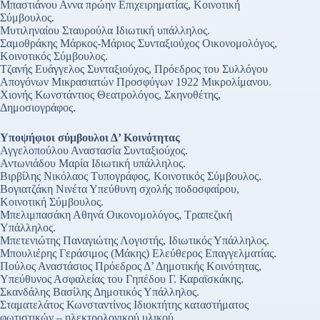
Μπαστιάνου Αννα πρώην Επιχειρηματίας, Κοινοτική
Σύμβουλος.
Μυτιληναίου Σταυρούλα Ιδιωτική υπάλληλος.
Σαμοθράκης Μάρκος-Μάριος Συνταξιούχος Οικονομολόγος,
Κοινοτικός Σύμβουλος.
Τζανής Ευάγγελος Συνταξιούχος, Πρόεδρος του Συλλόγου
Απογόνων Μικρασιατών Προσφύγων 1922 Μικρολίμανου.
Χιονής Κωνστάντιος Θεατρολόγος, Σκηνοθέτης,
Δημοσιογράφος.
Υποψήφιοι σύμβουλοι Δ’ Κοινότητας
Αγγελοπούλου Αναστασία Συνταξιούχος.
Αντωνιάδου Μαρία Ιδιωτική υπάλληλος.
Βιρβίλης Νικόλαος Τυπογράφος, Κοινοτικός Σύμβουλος.
Βογιατζάκη Νινέτα Υπεύθυνη σχολής ποδοσφαίρου,
Κοινοτική Σύμβουλος.
Μπελιμπασάκη Αθηνά Οικονομολόγος, Τραπεζική
Υπάλληλος.
Μπετενιώτης Παναγιώτης Λογιστής, Ιδιωτικός Υπάλληλος.
Μπουλιέρης Γεράσιμος (Μάκης) Ελεύθερος Επαγγελματίας.
Πούλος Αναστάσιος Πρόεδρος Δ’ Δημοτικής Κοινότητας,
Υπεύθυνος Ασφαλείας του Γηπέδου Γ. Καραϊσκάκης.
Σκανδάλης Βασίλης Δημοτικός Υπάλληλος.
Σταματελάτος Κωνσταντίνος Ιδιοκτήτης καταστήματος
φωτιστικών – ηλεκτρολογικού υλικού.