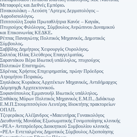
Μεταφορές και Διεθνές Εμπόριο
.
Πινακουλάκη – Λεούση ‘Αρτεμις Δερματολόγος –
Αφροδισιολόγος
.
Πιπιτσούλη Σοφία Πρωταθλήτρια Κανόε – Καγιάκ,
Πτυχιούχος Φιλόλογος, Σύμβουλος Ανρώπινου Δυναμικού
και Επικοινωνίας ΚΕΔΚΕ
.
Ρέππας Παναγιώτης Πολιτικός Μηχανικός, Δημοτικός
Σύμβουλος
.
Σαββίδης Δημήτριος Χειρουργός Ουρολόγος
.
Σαλπέας Ηλίας Ελεύθερος Επαγγελματίας
.
Σαραντάκου Βέρα Ιδιωτική υπάλληλος, πτυχιούχος
Πολιτικών Επιστημών
.
Σδρένιας Χρήστος Επιχειρηματίας, πρώην Πρόεδρος
Ατρομήτου Πειραιώς
.
Σιγαλάκος Κυριάκος Αρχιτέκτων Μηχανικός, Αντιδήμαρχος
Δόμησης& Αρχιτεκτονικού
.
Σοφιανόπουλος Εμμανουήλ Ιδιωτικός υπάλληλος
.
Σπιθάκης Μύρων Πολιτικός Μηχανικός Ε.Μ.Π., Διδάκτωρ
Ε.Μ.Π.Στουμπιτσόγλου Λευτέρης Ιδιοκτήτης πρακτορείων
ΟΠΑΠ
.
Τζεφεράκος Αλέξανδρος «Μαιευτήρας Γυναικολόγος
Διευθυντής Μονάδας Εξωσωματικής Γονιμοποίησης κλινικής
«ΡΕΑ» Αντιπρόεδρος Διοικητικού Συμβουλίου κλινικής
«ΡΕΑ» Εντεταλμένος Δημοτικός Σύμβουλος Αξιοποίησης