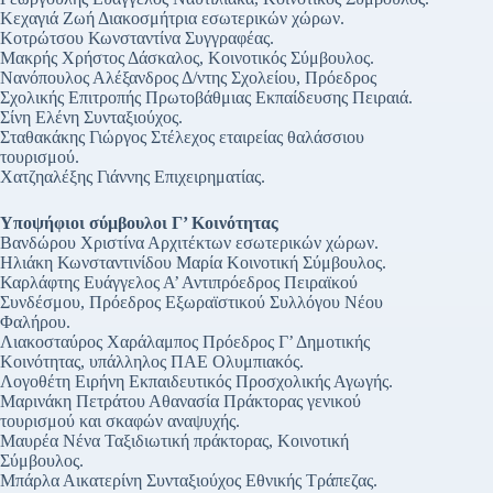
Κεχαγιά Ζωή Διακοσμήτρια εσωτερικών χώρων.
Κοτρώτσου Κωνσταντίνα Συγγραφέας.
Μακρής Χρήστος Δάσκαλος, Κοινοτικός Σύμβουλος.
Νανόπουλος Αλέξανδρος Δ/ντης Σχολείου, Πρόεδρος
Σχολικής Επιτροπής Πρωτοβάθμιας Εκπαίδευσης Πειραιά.
Σίνη Ελένη Συνταξιούχος.
Σταθακάκης Γιώργος Στέλεχος εταιρείας θαλάσσιου
τουρισμού.
Χατζηαλέξης Γιάννης Επιχειρηματίας.
Υποψήφιοι σύμβουλοι Γ’ Κοινότητας
Βανδώρου Χριστίνα Αρχιτέκτων εσωτερικών χώρων.
Ηλιάκη Κωνσταντινίδου Μαρία Κοινοτική Σύμβουλος.
Καρλάφτης Ευάγγελος Α’ Αντιπρόεδρος Πειραϊκού
Συνδέσμου, Πρόεδρος Εξωραϊστικού Συλλόγου Νέου
Φαλήρου.
Λιακοσταύρος Χαράλαμπος Πρόεδρος Γ’ Δημοτικής
Κοινότητας, υπάλληλος ΠΑΕ Ολυμπιακός.
Λογοθέτη Ειρήνη Εκπαιδευτικός Προσχολικής Αγωγής.
Μαρινάκη Πετράτου Αθανασία Πράκτορας γενικού
τουρισμού και σκαφών αναψυχής.
Μαυρέα Νένα Ταξιδιωτική πράκτορας, Κοινοτική
Σύμβουλος.
Μπάρλα Αικατερίνη Συνταξιούχος Εθνικής Τράπεζας.