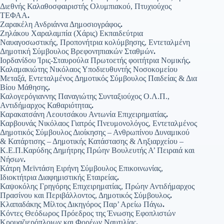
Διεθνής Καλαθοσφαιριστής Ολυμπιακού, Πτυχιούχος
ΤΕΦΑΑ
.
Ζαρακέλη Ανδριάννα Δημοσιογράφος
.
Ζηλάκου Xαραλαμπία (Χάρις) Εκπαιδεύτρια
Ναυαγοσωστικής, Προπονήτρια κολύμβησης, Εντεταλμένη
Δημοτική Σύμβουλος Βρεφονηπιακών Σταθμών
.
Ιορδανίδου Ίρις-Σταυρούλα Πρωτοετής φοιτήτρια Νομικής
.
Καλαμακιώτης Νικόλαος Υποδιευθυντής Νοσοκομείου
Μεταξά, Εντεταλμένος Δημοτικός Σύμβουλος Παιδείας & Δια
Βίου Μάθησης
.
Καλογερόγιαννης Παναγιώτης Συνταξιούχος Ο.Λ.Π.,
Αντιδήμαρχος Καθαριότητας
.
Καρακατσάνη Λεουτσάκου Αντωνία Επιχειρηματίας
.
Καρβουνάς Νικόλαος Γιατρός Πνευμονολόγος, Εντεταλμένος
Δημοτικός Σύμβουλος Διοίκησης – Ανθρωπίνου Δυναμικού
& Κατάρτισης – Δημοτικής Κατάστασης & Ληξιαρχείου –
Κ.Ε.Π.Καρύδης Δημήτρης Πρώην Βουλευτής Α’ Πειραιά και
Νήσων
.
Κάτρη Μεϊντάση Ειρήνη Σύμβουλος Επικοινωνίας,
Ιδιοκτήτρια Διαφημιστικής Εταιρείας
.
Καψοκόλης Γρηγόρης Επιχειρηματίας, Πρώην Αντιδήμαρχος
Πρασίνου και Περιβάλλοντος, Δημοτικός Σύμβουλος
.
Κλαπαδάκης Μίλτος Δικηγόρος Παρ’ Αρείω Πάγω
.
Κόντες Θεόδωρος Πρόεδρος της Ένωσης Εφοπλιστών
Κρουαζιερόπλοιων και Φορέων Ναυτιλίας
.