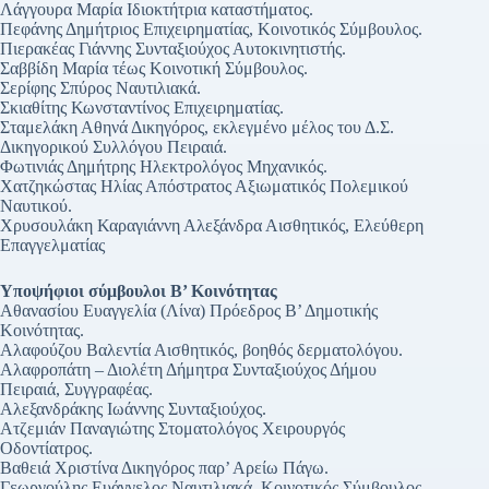
Λάγγουρα Μαρία Ιδιοκτήτρια καταστήματος.
Πεφάνης Δημήτριος Επιχειρηματίας, Κοινοτικός Σύμβουλος.
Πιερακέας Γιάννης Συνταξιούχος Αυτοκινητιστής.
Σαββίδη Μαρία τέως Κοινοτική Σύμβουλος.
Σερίφης Σπύρος Ναυτιλιακά.
Σκιαθίτης Κωνσταντίνος Επιχειρηματίας.
Σταμελάκη Αθηνά Δικηγόρος, εκλεγμένο μέλος του Δ.Σ.
Δικηγορικού Συλλόγου Πειραιά.
Φωτινιάς Δημήτρης Ηλεκτρολόγος Μηχανικός.
Χατζηκώστας Ηλίας Απόστρατος Αξιωματικός Πολεμικού
Ναυτικού.
Χρυσουλάκη Καραγιάννη Αλεξάνδρα Αισθητικός, Ελεύθερη
Επαγγελματίας
Υποψήφιοι σύμβουλοι Β’ Κοινότητας
Αθανασίου Ευαγγελία (Λίνα) Πρόεδρος Β’ Δημοτικής
Κοινότητας.
Αλαφούζου Βαλεντία Αισθητικός, βοηθός δερματολόγου.
Αλαφροπάτη – Διολέτη Δήμητρα Συνταξιούχος Δήμου
Πειραιά, Συγγραφέας.
Αλεξανδράκης Ιωάννης Συνταξιούχος.
Ατζεμιάν Παναγιώτης Στοματολόγος Χειρουργός
Οδοντίατρος.
Βαθειά Χριστίνα Δικηγόρος παρ’ Αρείω Πάγω.
Γεωργούλης Ευάγγελος Ναυτιλιακά, Κοινοτικός Σύμβουλος.