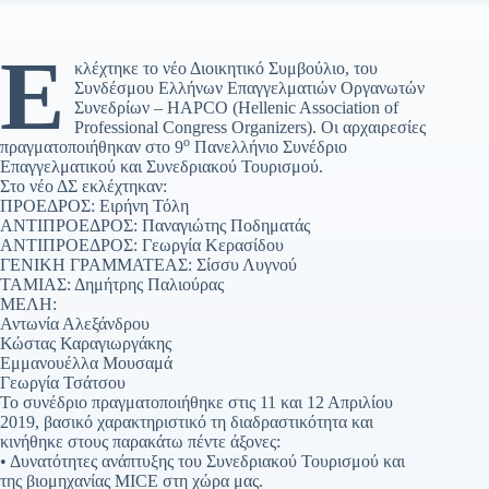
Ε
κλέχτηκε το νέο Διοικητικό Συμβούλιο, του
Συνδέσμου Ελλήνων Επαγγελματιών Οργανωτών
Συνεδρίων – HAPCO (Hellenic Association of
Professional Congress Organizers). Οι αρχαιρεσίες
ο
πραγματοποιήθηκαν στο 9
Πανελλήνιο Συνέδριο
Επαγγελματικού και Συνεδριακού Τουρισμού.
Στο νέο ΔΣ εκλέχτηκαν:
ΠΡΟΕΔΡΟΣ: Ειρήνη Τόλη
ΑΝΤΙΠΡΟΕΔΡΟΣ: Παναγιώτης Ποδηματάς
ΑΝΤΙΠΡΟΕΔΡΟΣ: Γεωργία Κερασίδου
ΓΕΝΙΚΗ ΓΡΑΜΜΑΤΕΑΣ: Σίσσυ Λυγνού
ΤΑΜΙΑΣ: Δημήτρης Παλιούρας
ΜΕΛΗ:
Αντωνία Αλεξάνδρου
Κώστας Καραγιωργάκης
Εμμανουέλλα Μουσαμά
Γεωργία Τσάτσου
Το συνέδριο πραγματοποιήθηκε στις 11 και 12 Απριλίου
2019, βασικό χαρακτηριστικό τη διαδραστικότητα και
κινήθηκε στους παρακάτω πέντε άξονες:
• Δυνατότητες ανάπτυξης του Συνεδριακού Τουρισμού και
της βιομηχανίας MICE στη χώρα μας.