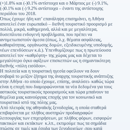
(+)1.8% και (-)0.1% αντίστοιχα και ο Μάρτιος με (-) 9.1%,
(-)0.1% και (-) 9.2% αντίστοιχα – έναντι της αντίστοιχης
περιόδου του 2018.
Όπως έχουμε ήδη κατ’ επανάληψη επισημάνει, η Αθήνα
αποτελεί έναν ευρωπαϊκό – διεθνή τουριστικό προορισμό με
πολλά, μικρά, καθημερινά, αλλά και με μεγαλύτερα,
δυσεπίλυτα ενδογενή προβλήματα, που πρέπει να
αντιμετωπιστούν άμεσα (όπως, λ.χ. θέματα ασφάλειας,
καθαριότητας, οργάνωσης δομών, εξειδικευμένης υποδομής,
νέων επενδύσεων κ.ά.). Υπενθυμίζουμε πως η πρωτεύουσα
αποτελεί τον «καθρέφτη» της χώρας μας και δέχεται το
μεγαλύτερο όγκο αφίξεων επισκεπτών ως η σημαντικότερη
διεθνής «πύλη εισόδου».
Η πολιτεία και η τουριστική ηγεσία οφείλουν να δουν
σοβαρά το μείζον ζήτημα της άναρχης τουριστικής ανάπτυξης
στην Αθήνα -το οποίο έχουμε, επίσης, αναλύσει- καθώς τώρα
είναι η εποχή που διαμορφώνονται τα νέα δεδομένα για τους
αστικούς τουριστικούς προορισμούς και τώρα μπαίνουν τα
θεμέλια μιας καινούργιας εποχής για τον κοινωνικό και
τουριστικό ιστό της πόλης μας.
Από πλευράς της αθηναϊκής ξενοδοχίας, η οποία σταθερά
επιβαρύνεται με πλήθος αυστηρών προδιαγραφών
λειτουργίας των επιχειρήσεων, με πλήθος φόρων, εισφορών
τακτικών και εκτάκτων κ.λπ., εκτιμούμε πως τα σημάδια
πτώσης σε τιμές και έσοδα των ξενοδοχείων -που κατά