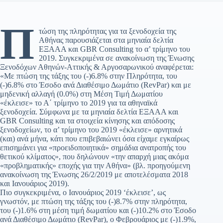
Π
τώση της πληρότητας για τα ξενοδοχεία της
Αθήνας παρουσιάζεται στα μηνιαία δελτία
ΕΞΑΑΑ και GBR Consulting το α’ τρίμηνο του
2019. Συγκεκριμένα σε ανακοίνωση της Ένωσης
Ξενοδόχων Αθηνών-Αττικής & Αργοσαρωνικού αναφέρεται:
«Με πτώση της τάξης του (-)6.8% στην Πληρότητα, του
(-)6.8% στο Έσοδο ανά Διαθέσιμο Δωμάτιο (RevPar) και με
μηδενική αλλαγή (0.0%) στη Μέση Τιμή Δωματίου
«έκλεισε» το Α΄ τρίμηνο το 2019 για τα αθηναϊκά
ξενοδοχεία. Σύμφωνα με τα μηνιαία δελτία ΕΞΑΑΑ και
GBR Consulting και τα στοιχεία κίνησης και απόδοσης
ξενοδοχείων, το α’ τρίμηνο του 2019 «έκλεισε» αρνητικά
(και) ανά μήνα, κάτι που επιβεβαιώνει όσα είχαμε εγκαίρως
επισημάνει για «προειδοποιητικά» σημάδια ανατροπής του
θετικού κλίματος», που δηλώνουν «την απαρχή μιας ακόμα
«προβληματικής» εποχής για την Αθήνα» (βλ. προηγούμενη
ανακοίνωση της Ένωσης 26/2/2019 με αποτελέσματα 2018
και Ιανουάριος 2019).
Πιο συγκεκριμένα, ο Ιανουάριος 2019 ‘έκλεισε’, ως
γνωστόν, με πτώση της τάξης του (-)8.7% στην πληρότητα,
του (-)1.6% στη μέση τιμή δωματίου και (-)10.2% στο Έσοδο
ανά Διαθέσιμο Δωμάτιο (RevPar), ο Φεβρουάριος με (-)1.9%,