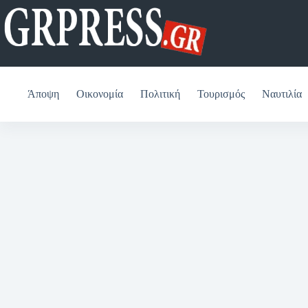
Μετάβαση
στο
περιεχόμενο
Άποψη
Οικονομία
Πολιτική
Τουρισμός
Ναυτιλία