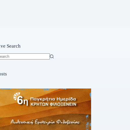
ive Search
o
sults
osts