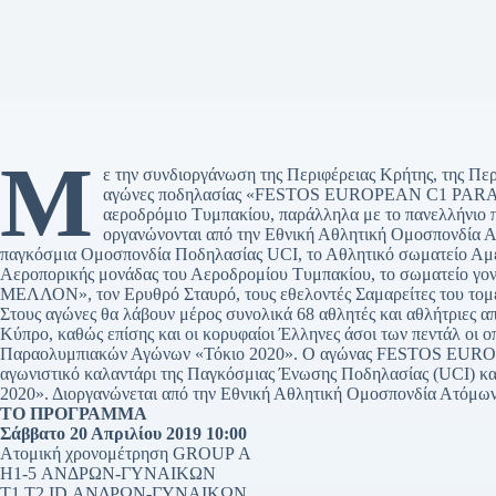
Μ
ε την συνδιοργάνωση της Περιφέρειας Κρήτης, της Πε
αγώνες ποδηλασίας «FESTOS EUROPEAN C1 PARACY
αεροδρόμιο Τυμπακίου, παράλληλα με το πανελλήνιο
οργανώνονται από την Εθνική Αθλητική Ομοσπονδία
παγκόσμια Ομοσπονδία Ποδηλασίας UCI, το Αθλητικό σωματείο Αμε
Αεροπορικής μονάδας του Αεροδρομίου Τυμπακίου, το σωματείο γο
ΜΕΛΛΟΝ», τον Ερυθρό Σταυρό, τους εθελοντές Σαμαρείτες του τομ
Στους αγώνες θα λάβουν μέρος συνολικά 68 αθλητές και αθλήτριες απ
Κύπρο, καθώς επίσης και οι κορυφαίοι Έλληνες άσοι των πεντάλ οι 
Παραολυμπιακών Αγώνων «Τόκιο 2020». Ο αγώνας FESTOS EU
αγωνιστικό καλαντάρι της Παγκόσμιας Ένωσης Ποδηλασίας (UCI) και
2020». Διοργανώνεται από την Εθνική Αθλητική Ομοσπονδία Ατόμω
ΤΟ ΠΡΟΓΡΑΜΜΑ
Σάββατο 20 Απριλίου 2019 10:00
Ατομική χρονομέτρηση GROUP Α
H1-5 ΑΝΔΡΩΝ-ΓΥΝΑΙΚΩΝ
Τ1,T2,ID ΑΝΔΡΩΝ-ΓΥΝΑΙΚΩΝ