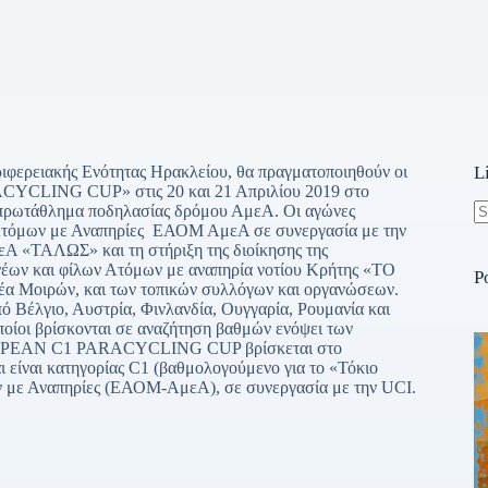
ριφερειακής Ενότητας Ηρακλείου, θα πραγματοποιηθούν οι
L
CLING CUP» στις 20 και 21 Απριλίου 2019 στο
 πρωτάθλημα ποδηλασίας δρόμου ΑμεΑ. Οι αγώνες
 Ατόμων με Αναπηρίες ΕΑΟΜ ΑμεΑ σε συνεργασία με την
N
Α «ΤΑΛΩΣ» και τη στήριξη της διοίκησης της
re
νέων και φίλων Ατόμων με αναπηρία νοτίου Κρήτης «ΤΟ
P
έα Μοιρών, και των τοπικών συλλόγων και οργανώσεων.
ό Βέλγιο, Αυστρία, Φινλανδία, Ουγγαρία, Ρουμανία και
οποίοι βρίσκονται σε αναζήτηση βαθμών ενόψει των
ROPEAN C1 PARACYCLING CUP βρίσκεται στο
 είναι κατηγορίας C1 (βαθμολογούμενο για το «Τόκιο
ν με Αναπηρίες (ΕΑΟΜ-ΑμεΑ), σε συνεργασία με την UCI.