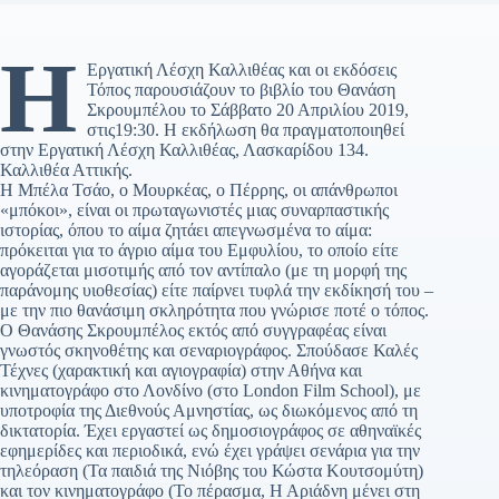
Η
Εργατική Λέσχη Καλλιθέας και οι εκδόσεις
Τόπος παρουσιάζουν το βιβλίο του Θανάση
Σκρουμπέλου το Σάββατο 20 Απριλίου 2019,
στις19:30. Η εκδήλωση θα πραγματοποιηθεί
στην Εργατική Λέσχη Καλλιθέας, Λασκαρίδου 134.
Καλλιθέα Αττικής.
Η Μπέλα Τσάο, ο Μουρκέας, ο Πέρρης, οι απάνθρωποι
«μπόκοι», είναι οι πρωταγωνιστές μιας συναρπαστικής
ιστορίας, όπου το αίμα ζητάει απεγνωσμένα το αίμα:
πρόκειται για το άγριο αίμα του Εμφυλίου, το οποίο είτε
αγοράζεται μισοτιμής από τον αντίπαλο (με τη μορφή της
παράνομης υιοθεσίας) είτε παίρνει τυφλά την εκδίκησή του –
με την πιο θανάσιμη σκληρότητα που γνώρισε ποτέ ο τόπος.
Ο Θανάσης Σκρουμπέλος εκτός από συγγραφέας είναι
γνωστός σκηνοθέτης και σεναριογράφος. Σπούδασε Καλές
Τέχνες (χαρακτική και αγιογραφία) στην Αθήνα και
κινηματογράφο στο Λονδίνο (στο London Film School), με
υποτροφία της Διεθνούς Αμνηστίας, ως διωκόμενος από τη
δικτατορία. Έχει εργαστεί ως δημοσιογράφος σε αθηναϊκές
εφημερίδες και περιοδικά, ενώ έχει γράψει σενάρια για την
τηλεόραση (Τα παιδιά της Νιόβης του Κώστα Κουτσομύτη)
και τον κινηματογράφο (Το πέρασμα, Η Αριάδνη μένει στη