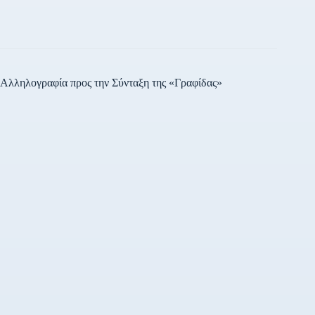
Ελή, τον Νικηφόρο
Μανδηλαρά, τον Σπύρο
Μουστακλή, τον Τάσο
Μήνη, τον Γιώργο και…
Αλληλογραφία προς την Σύνταξη της «Γραφίδας»