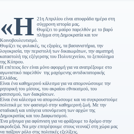
«Η
21η Απριλίου είναι αποφράδα ημέρα στη
σύγχρονη ιστορία μας.
Θυμίζει το μαύρο παρελθόν με το βαρύ
πλήγμα στη Δημοκρατία και τον
Κοινοβουλευτισμό.
Θυμίζει τις φυλακές, τις εξορίες, τα βασανιστήρια, την
λογοκρισία, την περιστολή των δικαιωμάτων, την αιματηρή
καταστολή της εξέγερσης του Πολυτεχνείου, το ξεπούλημα
της Κύπρου.
Η επέτειος δεν είναι μόνο αφορμή για να ανατρέξουμε στο
αγωνιστικό παρελθόν της μαχόμενης αντιδικτατορικής
Ελλάδας.
Είναι ένα καθημερινό κάλεσμα για να απομονώσουμε την
ρητορική του μίσους, του ακραίου εθνικισμού, του
ρατσισμού, των διακρίσεων.
Είναι ένα κάλεσμα να απομονώσουμε και να συγκρουστούμε
πολιτικά με τον φασισμό στην καθημερινή ζωή. Με την
σταδιακή και υπόγεια υπονόμευση των αρχών της
Δημοκρατίας και του Διαφωτισμού.
Ένα μήνυμα για αφύπνιση για να φράξουμε το δρόμο στην
ακροδεξιά. Να μην επιτρέψουμε στους νεοναζί στη χώρα μας
να παίξουν ρόλο στις πολιτικές εξελίξεις.