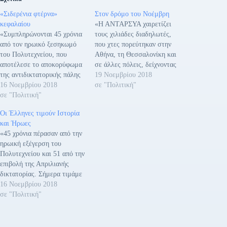
«Σιδερένια φτέρνα»
Στον δρόμο του Νοέμβρη
κεφαλαίου
«Η ΑΝΤΑΡΣΥΑ χαιρετίζει
«Συμπληρώνονται 45 χρόνια
τους χιλιάδες διαδηλωτές,
από τον ηρωικό ξεσηκωμό
που χτες πορεύτηκαν στην
του Πολυτεχνείου, που
Αθήνα, τη Θεσσαλονίκη και
αποτέλεσε το αποκορύφωμα
σε άλλες πόλεις, δείχνοντας
της αντιδικτατορικής πάλης
ότι τα αιτήματα του
19 Νοεμβρίου 2018
του λαού και της νεολαίας
16 Νοεμβρίου 2018
Πολυτεχνείου για «ψωμί,
σε "Πολιτική"
κατά της χούντας των
σε "Πολιτική"
παιδεία, ελευθερία» και τα
συνταγματαρχών της 21ης
αντιιμπεριαλιστικά του
Οι Έλληνες τιμούν Ιστορία
Απριλίου του 1967. Το ΚΚΕ
αιτήματα παραμένουν
και Ήρωες
αποτίει φόρο τιμής σε όλους
επίκαιρα και εμπνέουν
«45 χρόνια πέρασαν από την
όσοι αγωνίστηκαν κατά της
χιλιάδες αγωνιστές. Η
ηρωική εξέγερση του
στρατιωτικής δικτατορίας,
μαζικότητα της διαδήλωσης
Πολυτεχνείου και 51 από την
δοκιμάστηκαν στη φρίκη
αποτελεί επιβεβαίωση της
επιβολή της Απριλιανής
των βασανιστηρίων, της…
αγωνιστικής διάθεσης του
δικτατορίας. Σήμερα τιμάμε
κόσμου να…
τους νεκρούς του
16 Νοεμβρίου 2018
Πολυτεχνείου αλλά και τους
σε "Πολιτική"
αγωνιστές της αντίστασης
που δεν βρίσκονται πλέον
ανάμεσά μας, τον Παναγιώτη