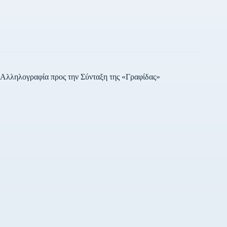
την διάρκεια των μαθητικών
παρελάσεων και στο κέντρο
της Αθήνας κατά την
διάρκεια της στρατιωτικής
παρέλασης, την Δευτέρα 25
Μαρτίου 2019. Ειδικά για
τις λεωφορειακές…
Αλληλογραφία προς την Σύνταξη της «Γραφίδας»