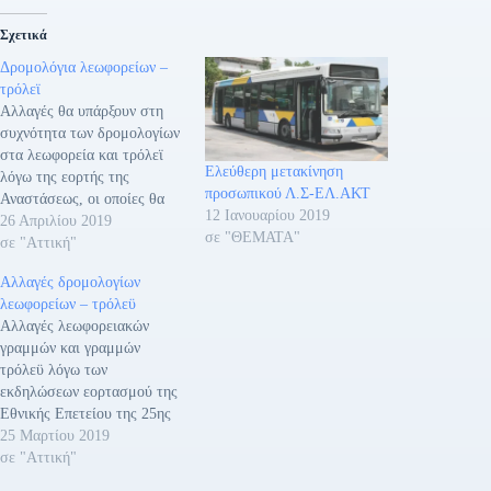
Σχετικά
Δρομολόγια λεωφορείων –
τρόλεϊ
Αλλαγές θα υπάρξουν στη
συχνότητα των δρομολογίων
στα λεωφορεία και τρόλεϊ
Ελεύθερη μετακίνηση
λόγω της εορτής της
προσωπικού Λ.Σ-ΕΛ.ΑΚΤ
Αναστάσεως, οι οποίες θα
12 Ιανουαρίου 2019
ξεκινήσουν από την Μεγάλη
26 Απριλίου 2019
σε "ΘΕΜΑΤΑ"
Παρασκευή 26 Απριλίου
σε "Αττική"
2019 έως και την
Αλλαγές δρομολογίων
Πρωτομαγιά. Μ.
λεωφορείων – τρόλεϋ
ΠΑΡΑΣΚΕΥΗ: Θα κινηθούν
Αλλαγές λεωφορειακών
με πρόγραμμα Σαββάτου Μ.
γραμμών και γραμμών
ΣΑΒΒΑΤΟ: Θα κινηθούν με
τρόλεϋ λόγω των
πρόγραμμα Κυριακής και θα
εκδηλώσεων εορτασμού της
αποσυρθούν νωρίτερα
Εθνικής Επετείου της 25ης
ώστε…
Μαρτίου 1821 σε όλους
25 Μαρτίου 2019
τους Δήμους της
σε "Αττική"
Περιφέρειας Αττικής κατά