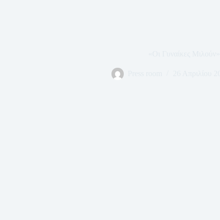
«Οι Γυναίκες Μιλούν»
Press room
26 Απριλίου 2