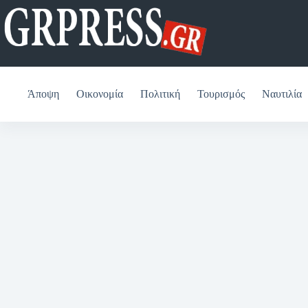
Μετάβαση
στο
περιεχόμενο
Άποψη
Οικονομία
Πολιτική
Τουρισμός
Ναυτιλία