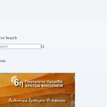
ive Search
o
sults
osts