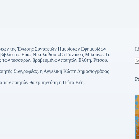
ώσεων της Ένωσης Συντακτών Ημερίσιων Εφημερίδων
L
βλίο της Εύας Νικολαΐδου «Οι Γυναίκες Μιλούν». Το
ής των τεσσάρων βραβευμένων ποιητών Ελύτη, Ρίτσου,
N
οιητής-Συγγραφέας, η Αγγελική Κώττη Δημοσιογράφος-
re
P
ια των ποιητών θα ερμηνεύση η Γιώτα Βέη.