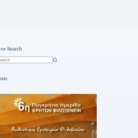
ive Search
o
sults
osts