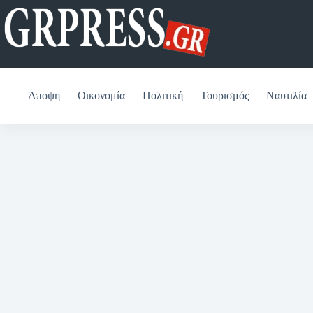
Μετάβαση
στο
περιεχόμενο
Άποψη
Οικονομία
Πολιτική
Τουρισμός
Ναυτιλία