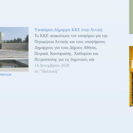
Υποψήφιοι Δήμαρχοι ΚΚΕ στην Αττική
Το ΚΚΕ ανακοίνωσε τον υποψήφιο για την
Περιφέρεια Αττικής και τους υποψήφιους
Δημάρχους για τους Δήμους Αθήνας,
Πειραιά, Καισαριανής, Χαϊδαρίου και
Πετρούπολης για τις δημοτικές και
περιφερειακές εκλογές. - Για την Περιφέρεια
14 Δεκεμβρίου 2018
Αττικής: Υποψήφιος Περιφερειάρχης θα είναι
σε "Πολιτική"
νιστών
ο Γιάννης Πρωτούλης, 41 χρονών, μέλος του
ΠΓ της ΚΕ του ΚΚΕ και…