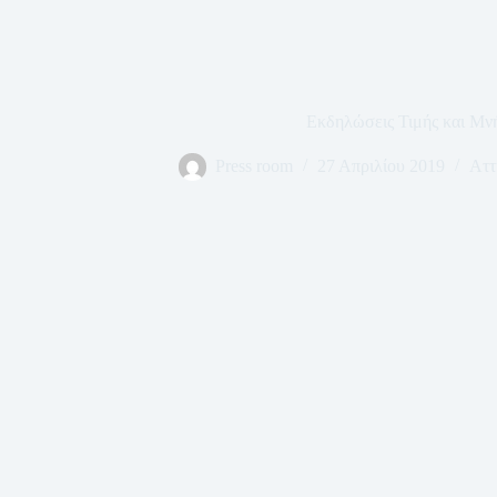
Εκδηλώσεις Τιμής και Μν
Press room
27 Απριλίου 2019
Αττ