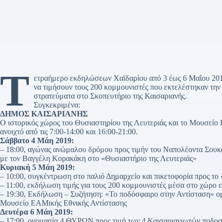
Τ
ετραήμερο εκδηλώσεων Χαϊδαρίου από 3 έως 6 Μαΐου 201
να τιμήσουν τους 200 κομμουνιστές που εκτελέστηκαν την
στρατεύματα στο Σκοπευτήριο της Καισαριανής.
Συγκεκριμένα:
ΔΗΜΟΣ ΚΑΙΣΑΡΙΑΝΗΣ
Ο ιστορικός χώρος του Θυσιαστηρίου της Λευτεριάς και το Μουσείο 
ανοιχτό από τις 7:00-14:00 και 16:00-21:00.
Σάββατο 4 Μάη 2019:
– 18:00, αγώνας ανώμαλου δρόμου προς τιμήν του Ναπολέοντα Σουκα
με τον Βαγγέλη Κορακάκη στο «Θυσιαστήριο της Λευτεριάς»
Κυριακή 5 Μάη 2019:
– 10:00, συγκέντρωση στο παλιό Δημαρχείο και πικετοφορία προς το
– 11:00, εκδήλωση τιμής για τους 200 κομμουνιστές μέσα στο χώρο 
– 19:30, Εκδήλωση – Συζήτηση: «Το ποδόσφαιρο στην Αντίσταση» ομ
Μουσείο ΕΑΜικής Εθνικής Αντίστασης
Δευτέρα 6 Μάη 2019:
– 17:00, ονομασία 4 ΘΥΡΩΝ προς τιμή των 4 Καισαριανιωτών ποδοσφ