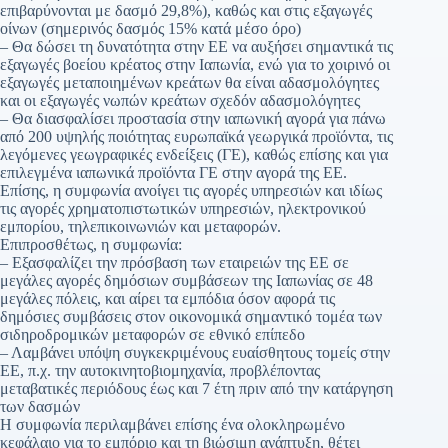
επιβαρύνονται με δασμό 29,8%), καθώς και στις εξαγωγές
οίνων (σημερινός δασμός 15% κατά μέσο όρο)
– Θα δώσει τη δυνατότητα στην ΕΕ να αυξήσει σημαντικά τις
εξαγωγές βοείου κρέατος στην Ιαπωνία, ενώ για το χοιρινό οι
εξαγωγές μεταποιημένων κρεάτων θα είναι αδασμολόγητες
και οι εξαγωγές νωπών κρεάτων σχεδόν αδασμολόγητες
– Θα διασφαλίσει προστασία στην ιαπωνική αγορά για πάνω
από 200 υψηλής ποιότητας ευρωπαϊκά γεωργικά προϊόντα, τις
λεγόμενες γεωγραφικές ενδείξεις (ΓΕ), καθώς επίσης και για
επιλεγμένα ιαπωνικά προϊόντα ΓΕ στην αγορά της ΕΕ.
Επίσης, η συμφωνία ανοίγει τις αγορές υπηρεσιών και ιδίως
τις αγορές χρηματοπιστωτικών υπηρεσιών, ηλεκτρονικού
εμπορίου, τηλεπικοινωνιών και μεταφορών.
Επιπροσθέτως, η συμφωνία:
– Εξασφαλίζει την πρόσβαση των εταιρειών της ΕΕ σε
μεγάλες αγορές δημόσιων συμβάσεων της Ιαπωνίας σε 48
μεγάλες πόλεις, και αίρει τα εμπόδια όσον αφορά τις
δημόσιες συμβάσεις στον οικονομικά σημαντικό τομέα των
σιδηροδρομικών μεταφορών σε εθνικό επίπεδο
– Λαμβάνει υπόψη συγκεκριμένους ευαίσθητους τομείς στην
ΕΕ, π.χ. την αυτοκινητοβιομηχανία, προβλέποντας
μεταβατικές περιόδους έως και 7 έτη πριν από την κατάργηση
των δασμών
Η συμφωνία περιλαμβάνει επίσης ένα ολοκληρωμένο
κεφάλαιο για το εμπόριο και τη βιώσιμη ανάπτυξη, θέτει