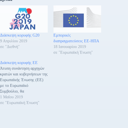
Διάσκεψη κορυφής G20
Εμπορικές
9 Απριλίου 2019
διαπραγματεύσεις ΕΕ-ΗΠΑ
σε "Διεθνή"
18 Ιανουαρίου 2019
σε "Ευρωπαϊκή Ένωση"
Διάσκεψη κορυφής ΕΕ
Άτυπη συνάντηση αρχηγών
κρατών και κυβερνήσεων της
Ευρωπαϊκής Ένωσης (ΕΕ)
με το Ευρωπαϊκό
Συμβούλιο, θα
πραγματοποιηθεί στις 9
1 Μαΐου 2019
Μαΐου 2019 Sibiu (Σίμπιου)
σε "Ευρωπαϊκή Ένωση"
της Ρουμανίας. Ο πρόεδρος
του Ευρωπαϊκού
Συμβουλίου, Donald Tusk,
θα προεδρεύσει της