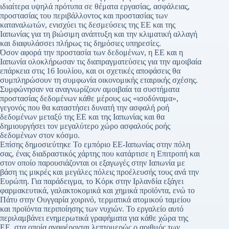
ιδιαίτερα υψηλά πρότυπα σε θέματα εργασίας, ασφάλειας,
προστασίας του περιβάλλοντος και προστασίας των
καταναλωτών, ενισχύει τις δεσμεύσεις της ΕΕ και της
Ιαπωνίας για τη βιώσιμη ανάπτυξη και την κλιματική αλλαγή
και διαφυλάσσει πλήρως τις δημόσιες υπηρεσίες.
Όσον αφορά την προστασία των δεδομένων, η ΕΕ και η
Ιαπωνία ολοκλήρωσαν τις διαπραγματεύσεις για την αμοιβαία
επάρκεια στις 16 Ιουλίου, και οι σχετικές αποφάσεις θα
συμπληρώσουν τη συμφωνία οικονομικής εταιρικής σχέσης.
Συμφώνησαν να αναγνωρίζουν αμοιβαία τα συστήματα
προστασίας δεδομένων κάθε μέρους ως «ισοδύναμα»,
γεγονός που θα καταστήσει δυνατή την ασφαλή ροή
δεδομένων μεταξύ της ΕΕ και της Ιαπωνίας και θα
δημιουργήσει τον μεγαλύτερο χώρο ασφαλούς ροής
δεδομένων στον κόσμο.
Επίσης δημοσιεύτηκε Το εμπόριο ΕΕ-Ιαπωνίας στην πόλη
σας, ένας διαδραστικός χάρτης που κατάρτισε η Επιτροπή και
στον οποίο παρουσιάζονται οι εξαγωγές στην Ιαπωνία με
βάση τις μικρές και μεγάλες πόλεις προέλευσής τους ανά την
Ευρώπη. Για παράδειγμα, το Κόρκ στην Ιρλανδία εξάγει
φαρμακευτικά, γαλακτοκομικά και χημικά προϊόντα, ενώ το
Πάτυ στην Ουγγαρία χοιρινό, τερματικά ατομικού ταμείου
και προϊόντα περιποίησης των νυχιών. Το εργαλείο αυτό
περιλαμβάνει ενημερωτικά γραφήματα για κάθε χώρα της
ΕΕ, στα οποία αναφέρονται λεπτομερώς ο αριθμός των