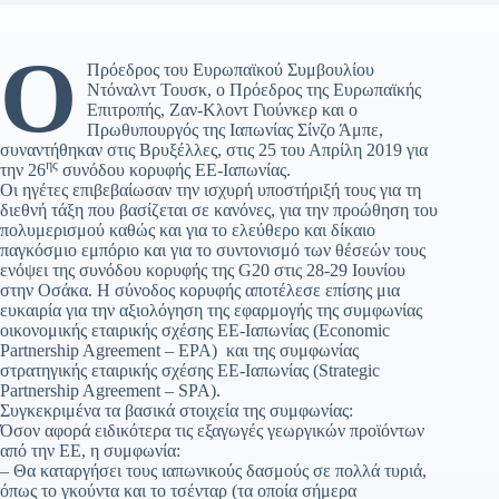
Ο
Πρόεδρος του Ευρωπαϊκού Συμβουλίου
Ντόναλντ Τουσκ, ο Πρόεδρος της Ευρωπαϊκής
Επιτροπής, Ζαν-Κλοντ Γιούνκερ και ο
Πρωθυπουργός της Ιαπωνίας Σίνζο Άμπε,
συναντήθηκαν στις Βρυξέλλες, στις 25 του Απρίλη 2019 για
ης
την 26
συνόδου κορυφής ΕΕ-Ιαπωνίας.
Οι ηγέτες επιβεβαίωσαν την ισχυρή υποστήριξή τους για τη
διεθνή τάξη που βασίζεται σε κανόνες, για την προώθηση του
πολυμερισμού καθώς και για το ελεύθερο και δίκαιο
παγκόσμιο εμπόριο και για το συντονισμό των θέσεών τους
ενόψει της συνόδου κορυφής της G20 στις 28-29 Ιουνίου
στην Οσάκα. Η σύνοδος κορυφής αποτέλεσε επίσης μια
ευκαιρία για την αξιολόγηση της εφαρμογής της συμφωνίας
οικονομικής εταιρικής σχέσης ΕΕ-Ιαπωνίας (Economic
Partnership Agreement – EPA) και της συμφωνίας
στρατηγικής εταιρικής σχέσης ΕΕ-Ιαπωνίας (Strategic
Partnership Agreement – SPA).
Συγκεκριμένα τα βασικά στοιχεία της συμφωνίας:
Όσον αφορά ειδικότερα τις εξαγωγές γεωργικών προϊόντων
από την ΕΕ, η συμφωνία:
– Θα καταργήσει τους ιαπωνικούς δασμούς σε πολλά τυριά,
όπως το γκούντα και το τσένταρ (τα οποία σήμερα