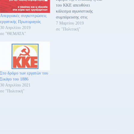
του ΚΚΕ απευθύνει
κάλεσμα αγωνιστικής
Απεργιακές συγκεντρώσεις
συμπόρευσης στις
εργατικής Πρωτομαγιάς
εργαζόμενες στο δημόσιο ή
7 Μαρτίου 2019
30 Απριλίου 2019
ιδιωτικό τομέα, στις
σε "Πολιτική"
σε "ΘΕΜΑΤΑ"
άνεργες, στις επαγγελματίες,
στις αγρότισσες, στις
συνταξιούχους, στις νέες
μητέρες, στις κοπέλες που
βρίσκονται στα σχολεία,
στις σχολές μαθητείας, στα
πανεπιστήμια και ΤΕΙ, στις
Στο δρόμο των εργατών του
μετανάστριες. Τις καλεί…
Σικάγο του 1886
30 Απριλίου 2021
σε "Πολιτική"