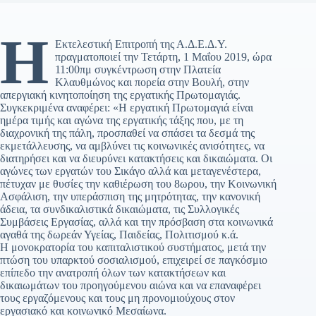
Η
Εκτελεστική Επιτροπή της Α.Δ.Ε.Δ.Υ.
πραγματοποιεί την Τετάρτη, 1 Μαΐου 2019, ώρα
11:00πμ συγκέντρωση στην Πλατεία
Κλαυθμώνος και πορεία στην Βουλή, στην
απεργιακή κινητοποίηση της εργατικής Πρωτομαγιάς.
Συγκεκριμένα αναφέρει: «Η εργατική Πρωτομαγιά είναι
ημέρα τιμής και αγώνα της εργατικής τάξης που, με τη
διαχρονική της πάλη, προσπαθεί να σπάσει τα δεσμά της
εκμετάλλευσης, να αμβλύνει τις κοινωνικές ανισότητες, να
διατηρήσει και να διευρύνει κατακτήσεις και δικαιώματα. Οι
αγώνες των εργατών του Σικάγο αλλά και μεταγενέστερα,
πέτυχαν με θυσίες την καθιέρωση του 8ωρου, την Κοινωνική
Ασφάλιση, την υπεράσπιση της μητρότητας, την κανονική
άδεια, τα συνδικαλιστικά δικαιώματα, τις Συλλογικές
Συμβάσεις Εργασίας, αλλά και την πρόσβαση στα κοινωνικά
αγαθά της δωρεάν Υγείας, Παιδείας, Πολιτισμού κ.ά.
Η μονοκρατορία του καπιταλιστικού συστήματος, μετά την
πτώση του υπαρκτού σοσιαλισμού, επιχειρεί σε παγκόσμιο
επίπεδο την ανατροπή όλων των κατακτήσεων και
δικαιωμάτων του προηγούμενου αιώνα και να επαναφέρει
τους εργαζόμενους και τους μη προνομιούχους στον
εργασιακό και κοινωνικό Μεσαίωνα.