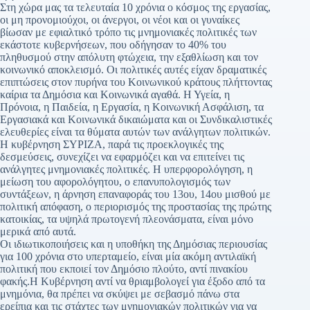
Στη χώρα μας τα τελευταία 10 χρόνια ο κόσμος της εργασίας,
οι μη προνομιούχοι, οι άνεργοι, οι νέοι και οι γυναίκες
βίωσαν με εφιαλτικό τρόπο τις μνημονιακές πολιτικές των
εκάστοτε κυβερνήσεων, που οδήγησαν το 40% του
πληθυσμού στην απόλυτη φτώχεια, την εξαθλίωση και τον
κοινωνικό αποκλεισμό. Οι πολιτικές αυτές είχαν δραματικές
επιπτώσεις στον πυρήνα του Κοινωνικού κράτους πλήττοντας
καίρια τα Δημόσια και Κοινωνικά αγαθά. Η Υγεία, η
Πρόνοια, η Παιδεία, η Εργασία, η Κοινωνική Ασφάλιση, τα
Εργασιακά και Κοινωνικά δικαιώματα και οι Συνδικαλιστικές
ελευθερίες είναι τα θύματα αυτών των ανάλγητων πολιτικών.
Η κυβέρνηση ΣΥΡΙΖΑ, παρά τις προεκλογικές της
δεσμεύσεις, συνεχίζει να εφαρμόζει και να επιτείνει τις
ανάλγητες μνημονιακές πολιτικές. Η υπερφορολόγηση, η
μείωση του αφορολόγητου, ο επανυπολογισμός των
συντάξεων, η άρνηση επαναφοράς του 13ου, 14ου μισθού με
πολιτική απόφαση, ο περιορισμός της προστασίας της πρώτης
κατοικίας, τα υψηλά πρωτογενή πλεονάσματα, είναι μόνο
μερικά από αυτά.
Οι ιδιωτικοποιήσεις και η υποθήκη της Δημόσιας περιουσίας
για 100 χρόνια στο υπερταμείο, είναι μία ακόμη αντιλαϊκή
πολιτική που εκποιεί τον Δημόσιο πλούτο, αντί πινακίου
φακής.Η Κυβέρνηση αντί να θριαμβολογεί για έξοδο από τα
μνημόνια, θα πρέπει να σκύψει με σεβασμό πάνω στα
ερείπια και τις στάχτες των μνημονιακών πολιτικών για να